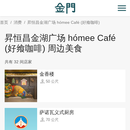
:::
跳
到
开
主
首页
消费
昇恒昌金湖广场 hómee Café (好飨咖啡)
要
内
昇恒昌金湖广场 hómee Café
容
区
(好飨咖啡) 周边美食
块
共有 32 间店家
金香楼
50 公尺
萨诺瓦义式厨房
70 公尺