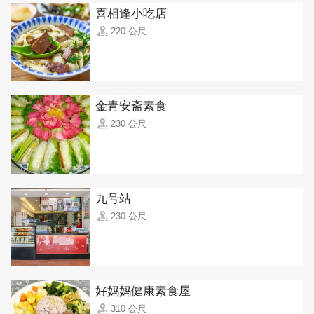
喜相逢小吃店
220 公尺
金青安斋素食
230 公尺
九号站
230 公尺
好妈妈健康素食屋
310 公尺