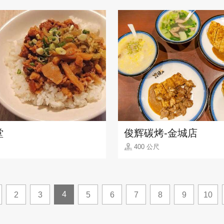
堂
俊辉碳烤-金城店
400 公尺
4
2
3
5
6
7
8
9
10