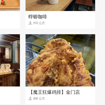
蜉蝣咖啡
370 公尺
【魔王狂爆鸡排】金门店
400 公尺