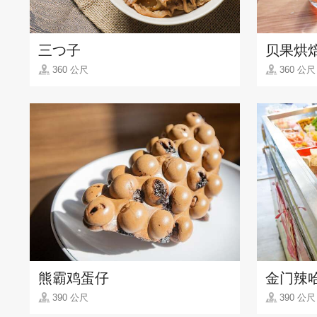
三つ子
贝果烘焙
360 公尺
360 公尺
熊霸鸡蛋仔
金门辣
390 公尺
390 公尺