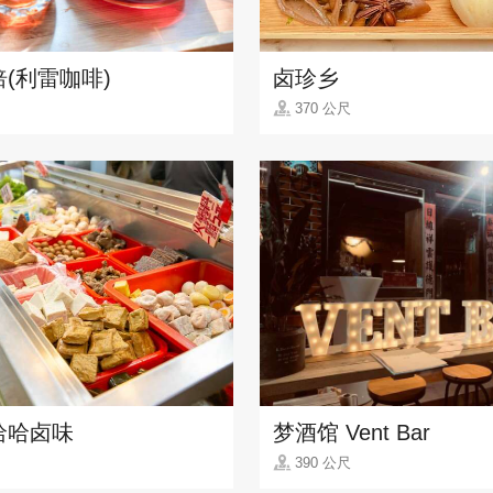
(利雷咖啡)
卤珍乡
370 公尺
哈哈卤味
梦酒馆 Vent Bar
390 公尺