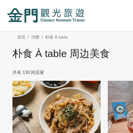
:::
跳
到
主
要
内
:::
首页
消费
朴食 À table
容
区
朴食 À table 周边美食
块
共有 130 间店家