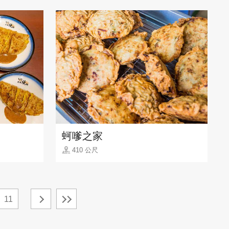
蚵嗲之家
410 公尺
11