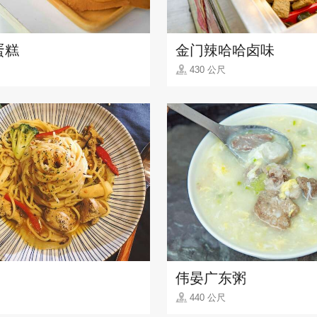
蛋糕
金门辣哈哈卤味
430 公尺
伟晏广东粥
440 公尺