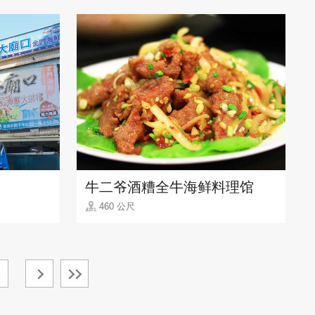
牛二爷酒糟全牛海鲜料理馆
460 公尺
1