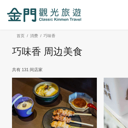
:::
跳
到
主
要
内
:::
首页
消费
巧味香
容
区
巧味香 周边美食
块
共有 131 间店家