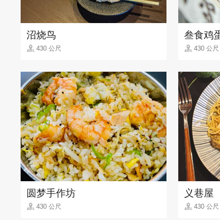
沼烧鸟
叁食鸡
430 公尺
430 公尺
圆梦手作坊
义巷屋
430 公尺
430 公尺