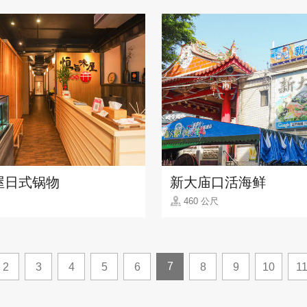
屋日式锅物
新大庙口活海鲜
460 公尺
7
2
3
4
5
6
8
9
10
1