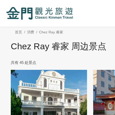
:::
跳
到
主
要
内
:::
首页
消费
Chez Ray 睿家
容
区
Chez Ray 睿家 周边景点
块
共有 45 处景点