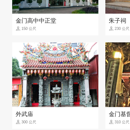
金门高中中正堂
朱子祠
150 公尺
230 公尺
外武庙
金门基
300 公尺
310 公尺