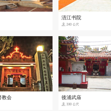
浯江书院
240 公尺
督教会
後浦武庙
330 公尺