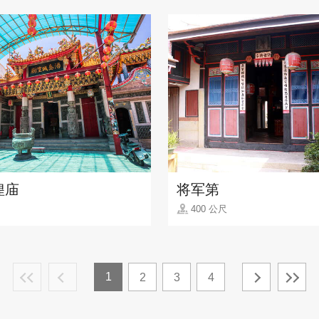
隍庙
将军第
400 公尺
1
2
3
4