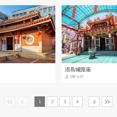
浯岛城隍庙
180 公尺
1
2
3
4