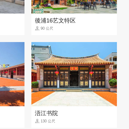
後浦16艺文特区
90 公尺
浯江书院
130 公尺