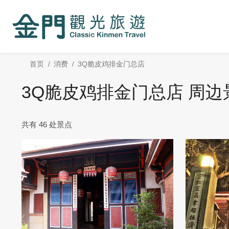
:::
跳
到
主
要
内
:::
首页
消费
3Q脆皮鸡排金门总店
容
区
3Q脆皮鸡排金门总店 周边
块
共有 46 处景点