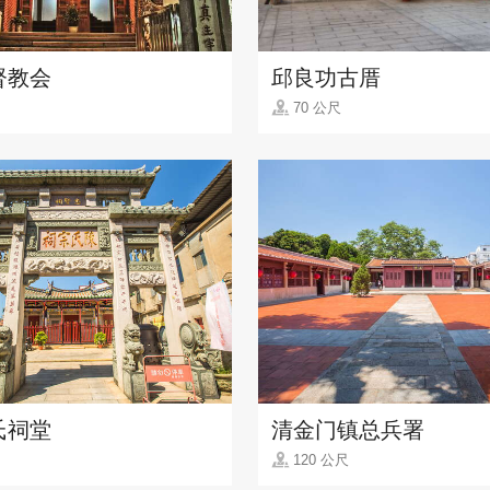
督教会
邱良功古厝
70 公尺
氏祠堂
清金门镇总兵署
120 公尺