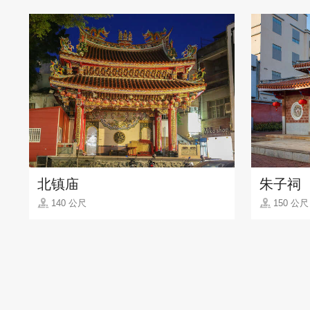
北镇庙
朱子祠
140 公尺
150 公尺