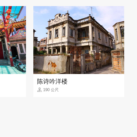
陈诗吟洋楼
190 公尺