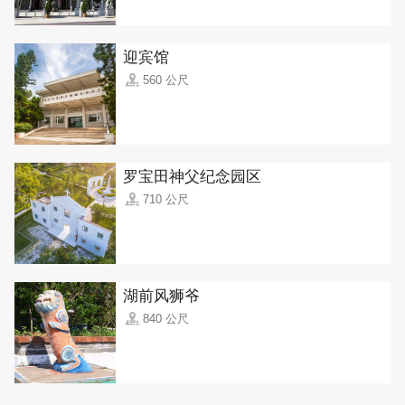
迎宾馆
560 公尺
罗宝田神父纪念园区
710 公尺
湖前风狮爷
840 公尺