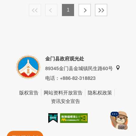
1
金门县政府观光处
89345金门县金城镇民生路60号
电话
：+886-82-318823
版权宣告
网站资料开放宣告
隐私权政策
资讯安全宣告
我的e政府
无障碍AA
金門旅遊神