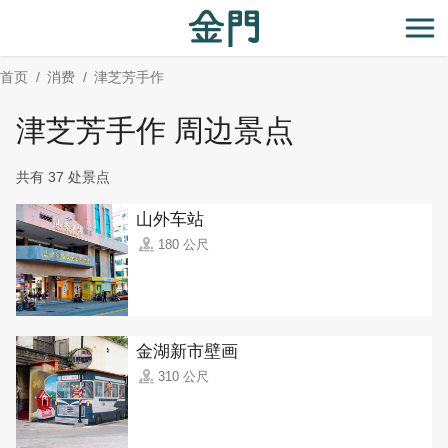
:::
跳
到
开
主
首页
消费
津芝芳手作
要
内
津芝芳手作 周边景点
容
区
共有 37 处景点
块
山外车站
180 公尺
金湖新市壁画
310 公尺