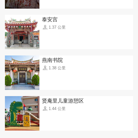
泰安宫
1.37 公里
燕南书院
1.38 公里
贤庵里儿童游憩区
1.44 公里