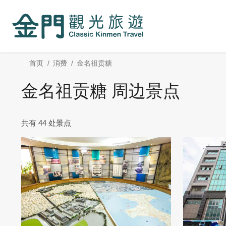
:::
跳
到
主
要
内
:::
首页
消费
金名祖贡糖
容
区
金名祖贡糖 周边景点
块
共有 44 处景点