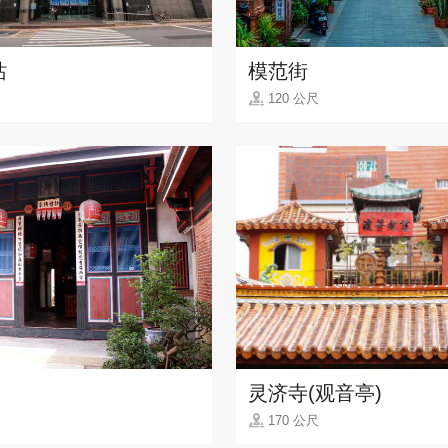
站
模范街
120 公尺
灵济寺(观音亭)
170 公尺