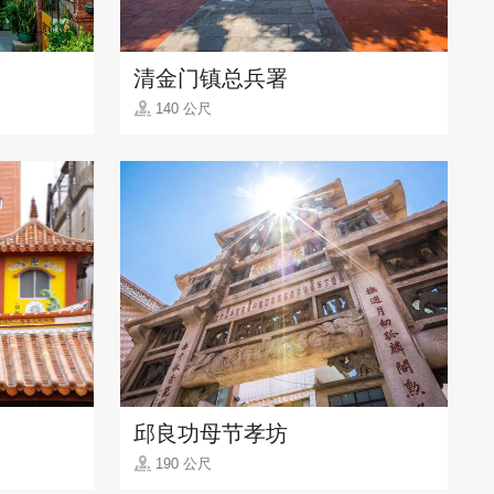
清金门镇总兵署
140 公尺
邱良功母节孝坊
190 公尺