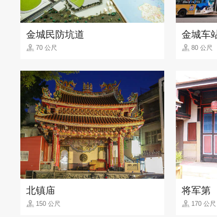
金城民防坑道
金城车
70 公尺
80 公尺
北镇庙
将军第
150 公尺
170 公尺