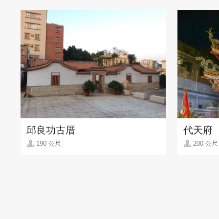
邱良功古厝
代天府
190 公尺
200 公尺