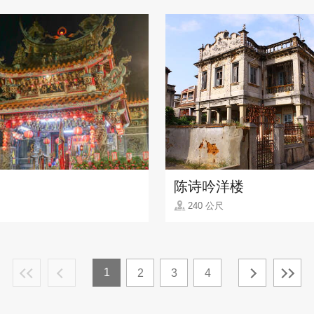
陈诗吟洋楼
240 公尺
1
2
3
4