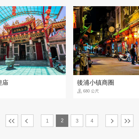
隍庙
後浦小镇商圈
680 公尺
2
1
3
4