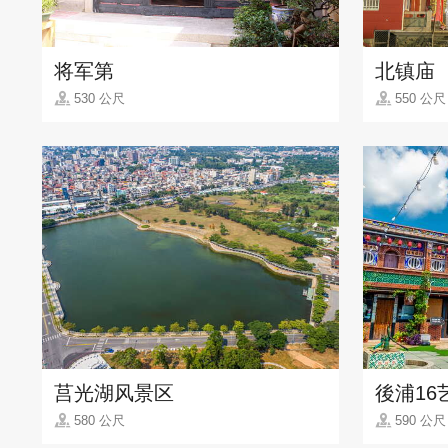
将军第
北镇庙
530 公尺
550 公尺
莒光湖风景区
後浦16
580 公尺
590 公尺