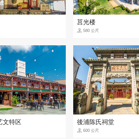
莒光楼
580 公尺
艺文特区
後浦陈氏祠堂
600 公尺