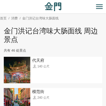
:::
跳
到
开
主
首页
消费
金门洪记台湾味大肠面线
要
内
金门洪记台湾味大肠面线 周边
容
区
景点
块
共有 46 处景点
代天府
140 公尺
模范街
240 公尺