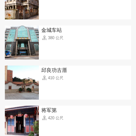
金城车站
380 公尺
邱良功古厝
410 公尺
将军第
420 公尺