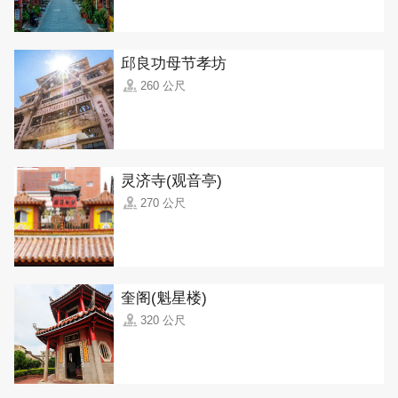
邱良功母节孝坊
260 公尺
灵济寺(观音亭)
270 公尺
奎阁(魁星楼)
320 公尺