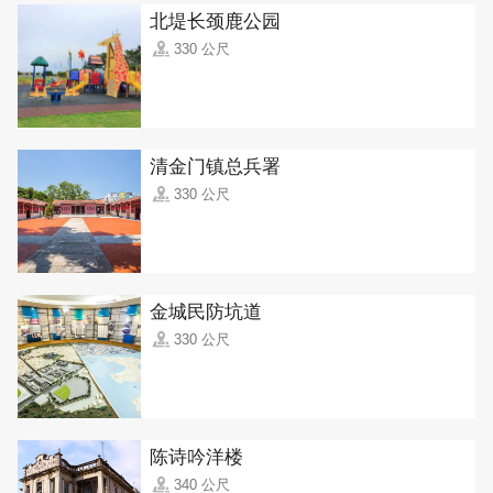
北堤长颈鹿公园
330 公尺
清金门镇总兵署
330 公尺
金城民防坑道
330 公尺
陈诗吟洋楼
340 公尺