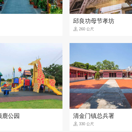
邱良功母节孝坊
260 公尺
颈鹿公园
清金门镇总兵署
330 公尺