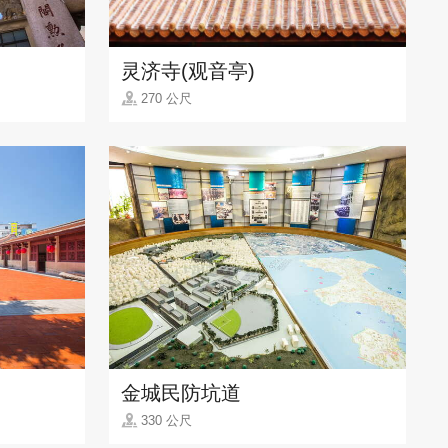
灵济寺(观音亭)
270 公尺
金城民防坑道
330 公尺