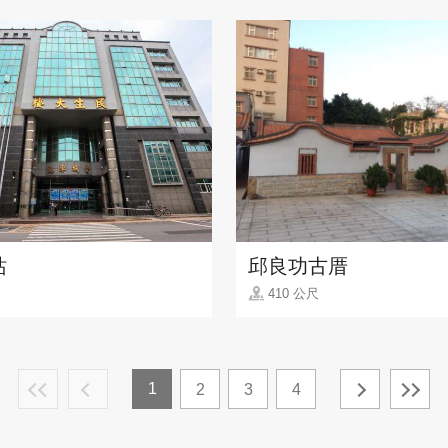
站
邱良功古厝
410 公尺
1
2
3
4