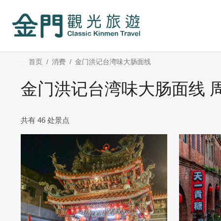
:::
跳
到
主
要
内
:::
首页
消费
金门洪记台湾味大肠面线
容
区
金门洪记台湾味大肠面线 
块
共有 46 处景点