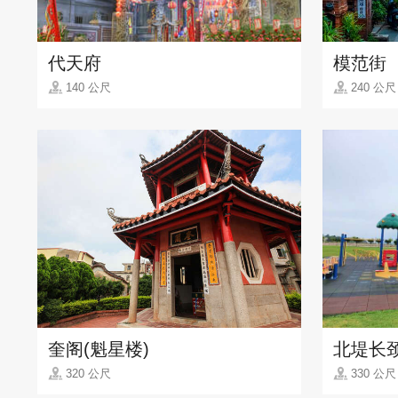
代天府
模范街
140 公尺
240 公尺
奎阁(魁星楼)
北堤长
320 公尺
330 公尺