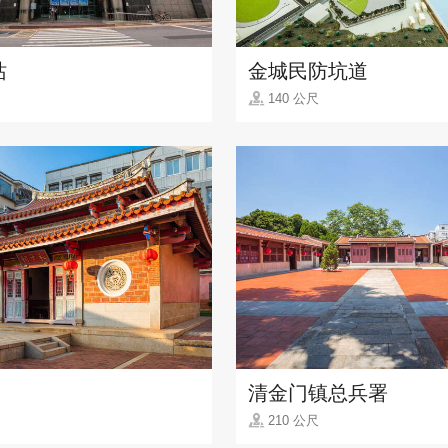
站
金城民防坑道
140 公尺
清金门镇总兵署
210 公尺