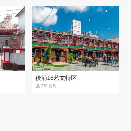
後浦16艺文特区
270 公尺