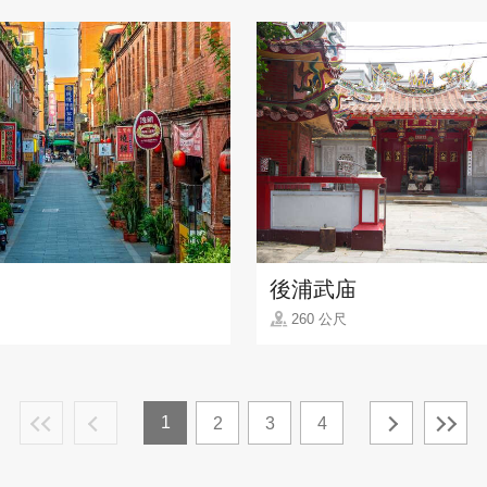
後浦武庙
260 公尺
1
2
3
4