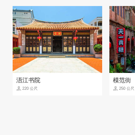
浯江书院
模范街
220 公尺
250 公尺