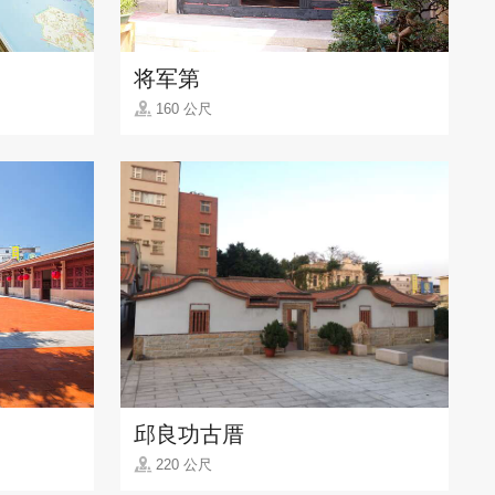
将军第
160 公尺
邱良功古厝
220 公尺