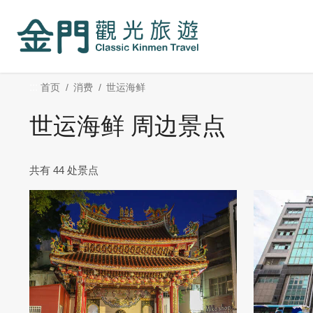
:::
跳
到
主
要
内
:::
首页
消费
世运海鲜
容
区
世运海鲜 周边景点
块
共有 44 处景点