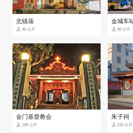
北镇庙
金城车
40 公尺
90 公尺
金门基督教会
朱子祠
190 公尺
210 公尺