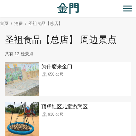
:::
跳
到
开
主
首页
消费
圣祖食品【总店】
要
内
圣祖食品【总店】 周边景点
容
区
共有 12 处景点
块
为什麽来金门
650 公尺
顶堡社区儿童游憩区
930 公尺