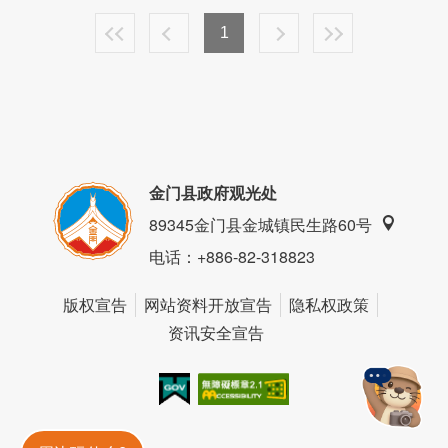
1
金门县政府观光处
89345金门县金城镇民生路60号
电话
：+886-82-318823
版权宣告
网站资料开放宣告
隐私权政策
资讯安全宣告
我的e政府
无障碍AA
金門旅遊神