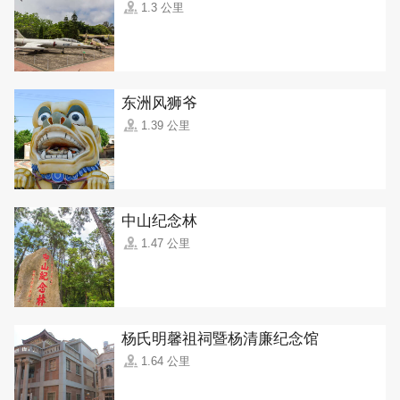
1.3 公里
东洲风狮爷
1.39 公里
中山纪念林
1.47 公里
杨氏明馨祖祠暨杨清廉纪念馆
1.64 公里