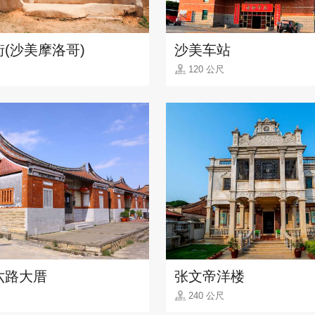
(沙美摩洛哥)
沙美车站
120 公尺
六路大厝
张文帝洋楼
240 公尺