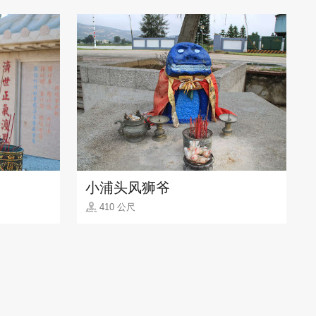
小浦头风狮爷
410 公尺