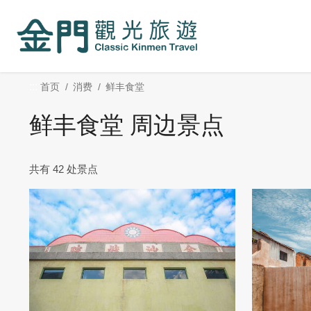
:::
跳
到
主
要
内
:::
首页
消费
鲜丰食堂
容
区
鲜丰食堂 周边景点
块
共有 42 处景点