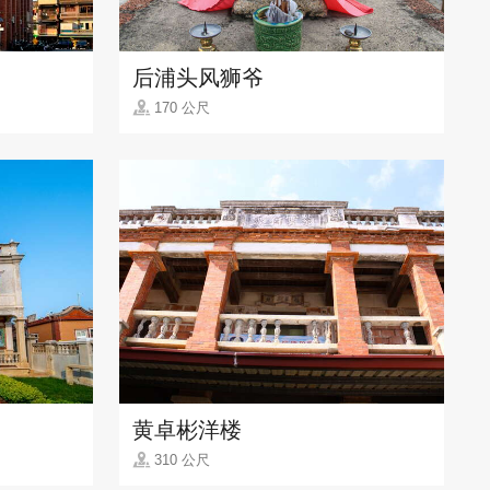
后浦头风狮爷
170 公尺
黄卓彬洋楼
310 公尺