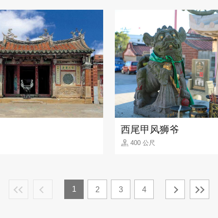
西尾甲风狮爷
400 公尺
1
2
3
4