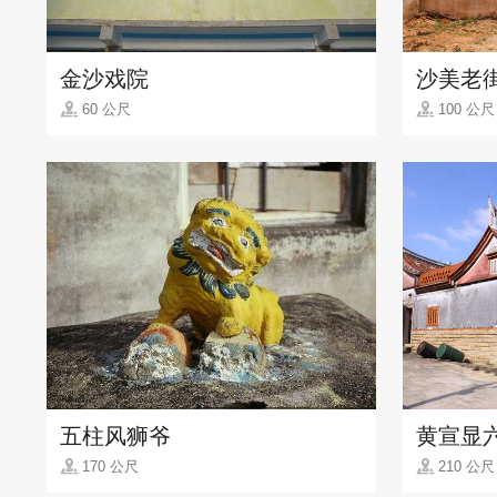
金沙戏院
沙美老街
60 公尺
100 公尺
五柱风狮爷
黄宣显
170 公尺
210 公尺