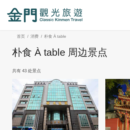
:::
跳
到
主
要
内
:::
首页
消费
朴食 À table
容
区
朴食 À table 周边景点
块
共有 43 处景点