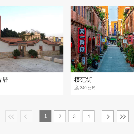
古厝
模范街
340 公尺
1
2
3
4