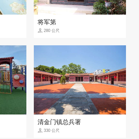
将军第
280 公尺
清金门镇总兵署
330 公尺