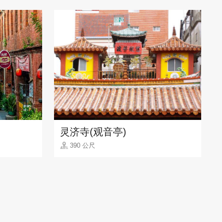
灵济寺(观音亭)
390 公尺