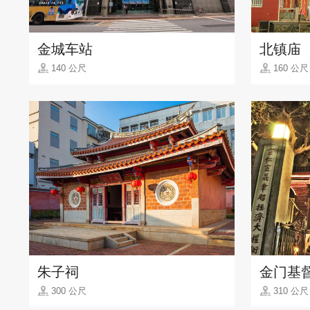
金城车站
北镇庙
140 公尺
160 公尺
朱子祠
金门基
300 公尺
310 公尺