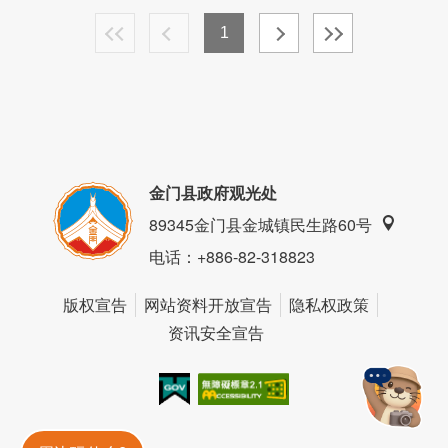
1
金门县政府观光处
89345金门县金城镇民生路60号
电话
：+886-82-318823
版权宣告
网站资料开放宣告
隐私权政策
资讯安全宣告
我的e政府
无障碍AA
金門旅遊神