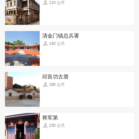
110 公尺
清金门镇总兵署
140 公尺
邱良功古厝
190 公尺
将军第
230 公尺