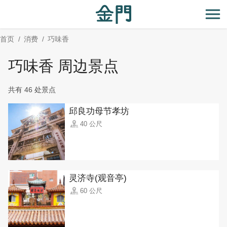
:::
跳
到
开
主
首页
消费
巧味香
要
内
巧味香 周边景点
容
区
共有 46 处景点
块
邱良功母节孝坊
40 公尺
灵济寺(观音亭)
60 公尺