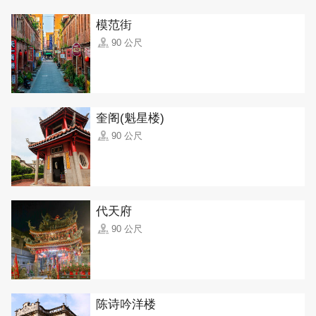
模范街
90 公尺
奎阁(魁星楼)
90 公尺
代天府
90 公尺
陈诗吟洋楼