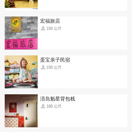
宏福旅店
150 公尺
蛋宝亲子民宿
150 公尺
浯岛魁星背包栈
180 公尺