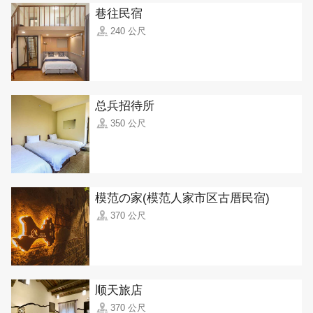
巷往民宿
240 公尺
总兵招待所
350 公尺
模范の家(模范人家市区古厝民宿)
370 公尺
顺天旅店
370 公尺