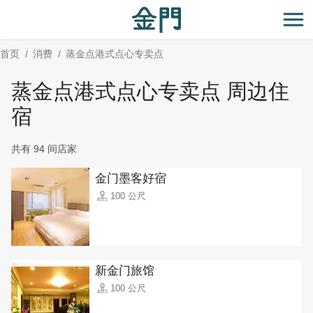
:::
跳
到
开
主
首页
消费
蒸金点港式点心专卖点
要
内
蒸金点港式点心专卖点 周边住
容
区
宿
块
共有 94 间店家
金门墨客好宿
100 公尺
新金门旅馆
100 公尺