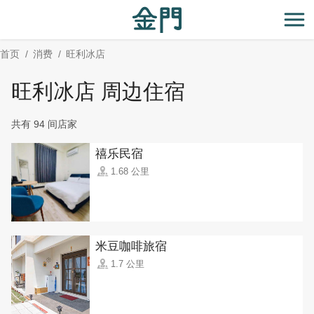
:::
跳
到
开
主
首页
消费
旺利冰店
要
内
旺利冰店 周边住宿
容
区
共有 94 间店家
块
禧乐民宿
1.68 公里
米豆咖啡旅宿
1.7 公里