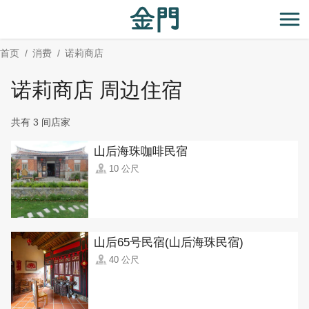
:::
跳
到
开
主
首页
消费
诺莉商店
要
内
诺莉商店 周边住宿
容
区
共有 3 间店家
块
山后海珠咖啡民宿
10 公尺
山后65号民宿(山后海珠民宿)
40 公尺