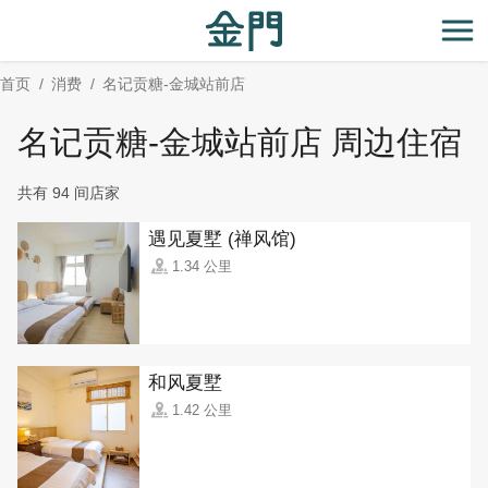
:::
跳
到
开
主
首页
消费
名记贡糖-金城站前店
要
内
名记贡糖-金城站前店 周边住宿
容
区
共有 94 间店家
块
遇见夏墅 (禅风馆)
1.34 公里
和风夏墅
1.42 公里