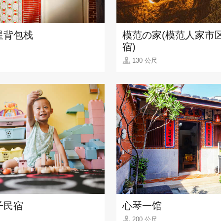
星背包栈
模范の家(模范人家市
宿)
130 公尺
子民宿
心琴一馆
200 公尺