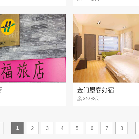
店
金门墨客好宿
240 公尺
1
2
3
4
5
6
7
8