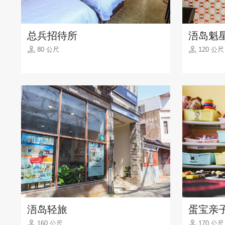
总兵招待所
浯岛魁
80 公尺
120 公尺
浯岛轻旅
蛋宝亲
160 公尺
170 公尺