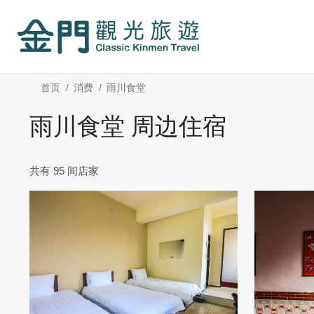
:::
跳
到
主
要
内
:::
首页
消费
雨川食堂
容
区
雨川食堂 周边住宿
块
共有 95 间店家