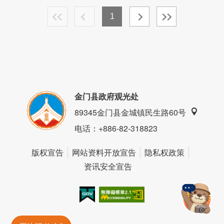
1
金门县政府观光处
89345金门县金城镇民生路60号
电话
：+886-82-318823
版权宣告
网站资料开放宣告
隐私权政策
资讯安全宣告
我的e政府
无障碍AA
金門旅遊神