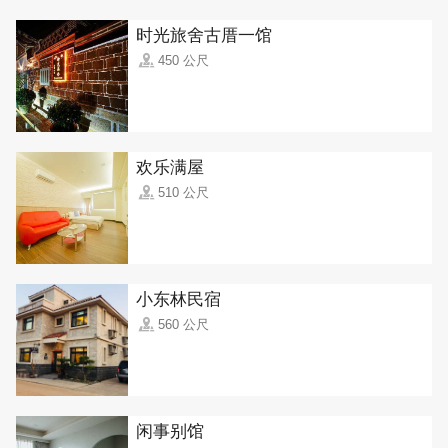
时光旅舍古厝一馆
450 公尺
欢乐满屋
510 公尺
小东林民宿
560 公尺
闲事别馆