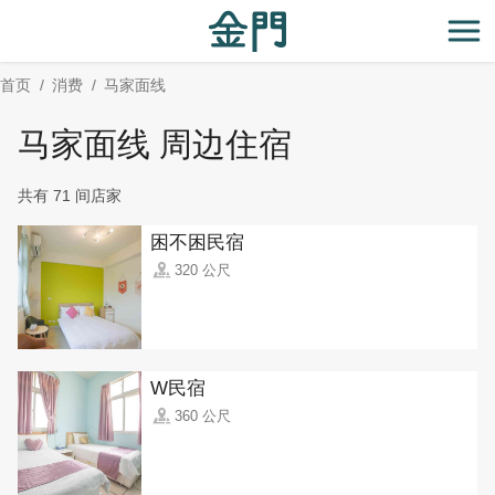
:::
跳
到
开
主
首页
消费
马家面线
要
内
马家面线 周边住宿
容
区
共有 71 间店家
块
困不困民宿
320 公尺
W民宿
360 公尺