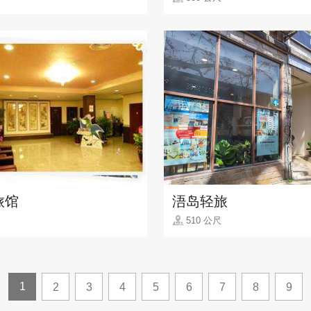
旅馆
浯岛轻旅
510 公尺
1
2
3
4
5
6
7
8
9