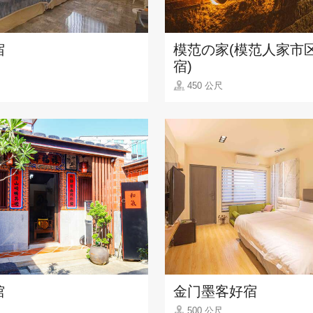
宿
模范の家(模范人家市
宿)
450 公尺
馆
金门墨客好宿
500 公尺