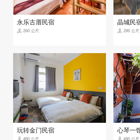
永乐古厝民宿
晶城民
260 公尺
280 公尺
玩转金门民宿
心琴一
480 公尺
490 公尺