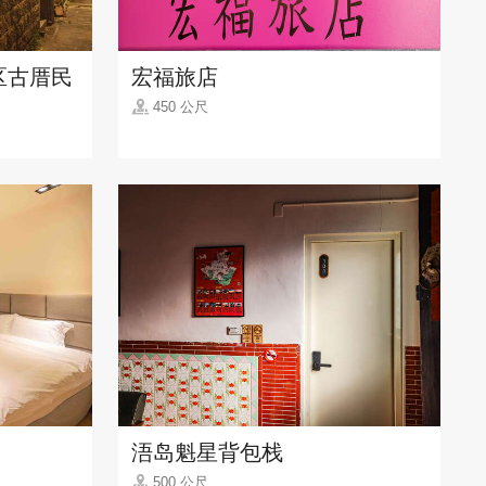
区古厝民
宏福旅店
450 公尺
浯岛魁星背包栈
500 公尺