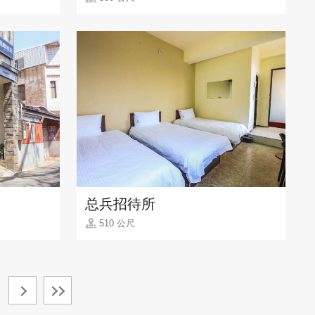
总兵招待所
510 公尺