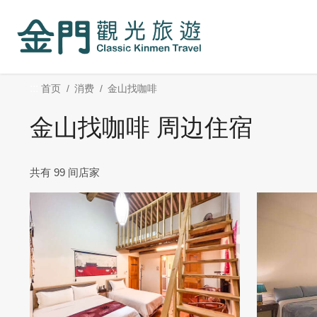
:::
跳
到
主
要
内
:::
首页
消费
金山找咖啡
容
区
金山找咖啡 周边住宿
块
共有 99 间店家