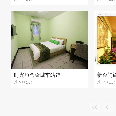
时光旅舍金城车站馆
新金门
500 公尺
510 公尺