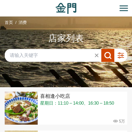
:::
跳
到
开
主
首页
消费
要
内
店家列表
容
区
块
共有 432 间店家
喜相逢小吃店
星期日：11:10 – 14:00、16:30 – 18:50
5万