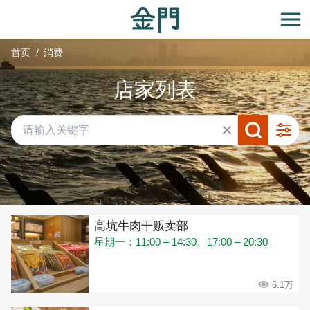
:::
跳
到
开
主
首页
消费
要
内
店家列表
容
区
块
共有 432 间店家
高坑牛肉干贩卖部
星期一：11:00 – 14:30、17:00 – 20:30
6.1万