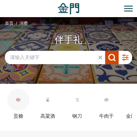
:::
跳
到
开
主
首页
消费
要
内
伴手礼
容
区
块
贡糖
高粱酒
钢刀
牛肉干
金门