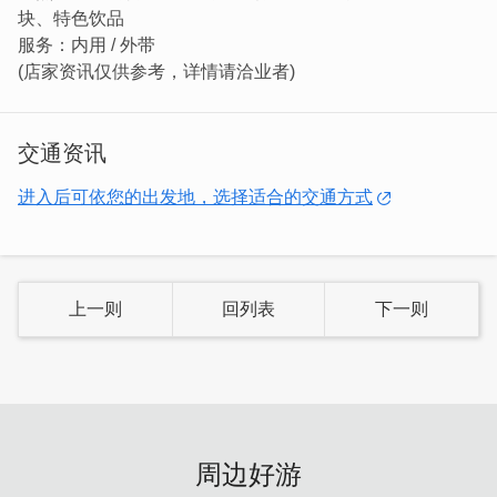
块、特色饮品
以深色瓷砖、石材桌面及木质元素等异材质，营造多层次且
服务：内用 / 外带
协调的室内空间，希望带给抵金的朋友们新的用餐体验！吃
(店家资讯仅供参考，详情请洽业者)
金门菜不再只是填饱肚子，也要品味生活。
餐厅最後方，巧妙格出一个独立空间，一旁的窗景还能欣赏
村落风景，有包厢需求的你不妨提早打电话询问。
交通资讯
进入后可依您的出发地，选择适合的交通方式
上一则
回列表
下一则
周边好游