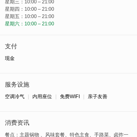
星期三：10:00 – 21:00
星期四：10:00 – 21:00
星期五：10:00 – 21:00
早年金门有许多前往南洋打拼的青年，在外打拼有成後，带
星期六：10:00 – 21:00
着对故乡满满地情怀返乡，也带回不少建设及侨乡文化与料
理手法。老板集结家人各自的专业经验，餐饮料理手法及店
面陈设等，将整体空间打造舒适有特色，并推出不少手路
支付
菜。
现金
服务设施
空调冷气
内用座位
免费WIFI
亲子友善
消费资讯
餐点：主题锅物 、风味套餐、特色主食、手路菜、卤炸一