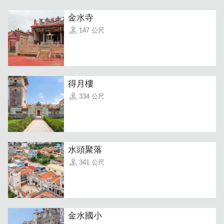
金水寺
147 公尺
得月樓
334 公尺
水頭聚落
341 公尺
金水國小