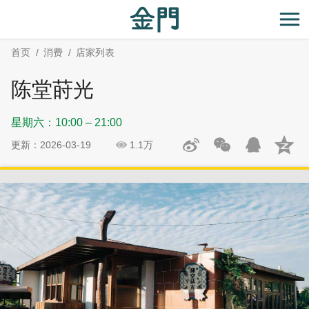
:::
跳
跳
到
过
开
主
社
首页
消费
店家列表
要
群
内
分
陈堂莳光
容
享
区
星期六：10:00 – 21:00
块
更新：2026-03-19
1.1万