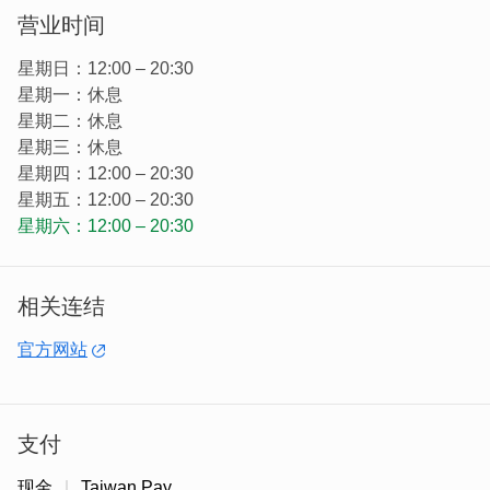
唱片/小物、一位爱嚐咖哩到研究起这美味。
营业时间
星期日：12:00 – 20:30
星期一：休息
星期二：休息
星期三：休息
星期四：12:00 – 20:30
星期五：12:00 – 20:30
星期六：12:00 – 20:30
相关连结
官方网站
怀旧复古的收藏品，琳琅满目超好逛！整间店的陈设到
LOGO视觉设计，隐约透漏了独到美感。喜爱挖宝、享受小
支付
细节乐趣的你，来到金门一定要留时间来一趟！有吃有玩，
乐趣满满！
现金
Taiwan Pay