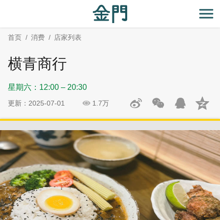
:::
跳
跳
到
过
开
主
社
首页
消费
店家列表
要
群
内
分
横青商行
容
享
区
星期六：12:00 – 20:30
块
更新：2025-07-01
1.7万