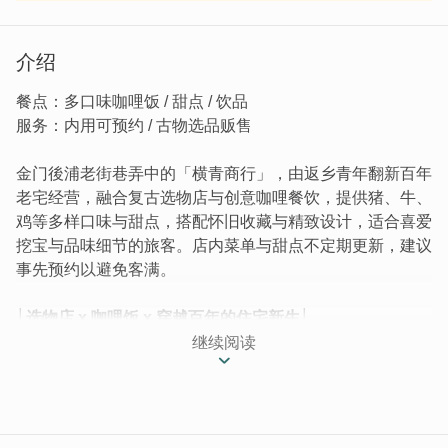
介绍
餐点：多口味咖哩饭 / 甜点 / 饮品
服务：内用可预约 / 古物选品贩售
金门後浦老街巷弄中的「横青商行」，由返乡青年翻新百年
老宅经营，融合复古选物店与创意咖哩餐饮，提供猪、牛、
鸡等多样口味与甜点，搭配怀旧收藏与精致设计，适合喜爱
挖宝与品味细节的旅客。店内菜单与甜点不定期更新，建议
事先预约以避免客满。
│选物店 x 咖哩饭 x 穿越百年的住宅新生│
近年不少青年返回金门家乡，将「老家」整理一番，亮出新
继续阅读
面貌，位於後浦老街巷弄里的「横青商行」便是其一。历经
百年的老房，隐身在巷子最深处，走向店门口的路程不长，
但却有种走回旧时光的趣味感。打开大门随着铃铛声响，能
看到活泼热情有想法的老板二人，一位喜爱收藏玩具/古董/