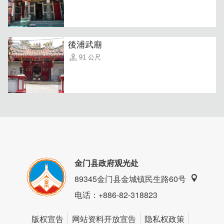
後浦武廟
91 公尺
另有几款甜点也会不时更动，用心调配的口味不会太过甜
腻，可以自己吃完一整份！横青商行从下午开始营业，想先
来场下午茶再吃正餐也没问题~
金门县政府观光处
89345金门县金城镇民生路60号
电话
：+886-82-318823
版权宣告
网站资料开放宣告
隐私权政策