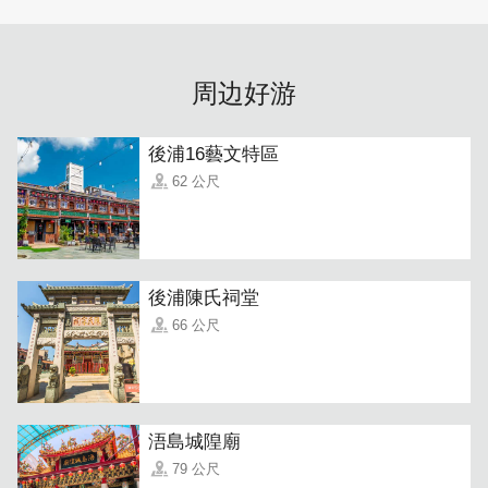
周边好游
後浦16藝文特區
62 公尺
「咖哩饭套餐」
咖哩饭口味不定期新增，从浓郁香浓到清爽带点酸的口味都
有 (也有牛/猪/鸡肉选择)，搭配适量蔬菜营养均衡，喜爱品
嚐料理层次的饕客，定会喜欢。
後浦陳氏祠堂
66 公尺
浯島城隍廟
79 公尺