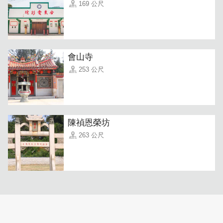
169 公尺
「海鲜炒面」
张阿姨自制面条Q弹好吃，加入丰富的海鲜配
會山寺
料及新鲜蔬菜後，大火快炒超级香！端上桌後 锅气扑鼻而
253 公尺
来，不知不觉就完食。
陳禎恩榮坊
263 公尺