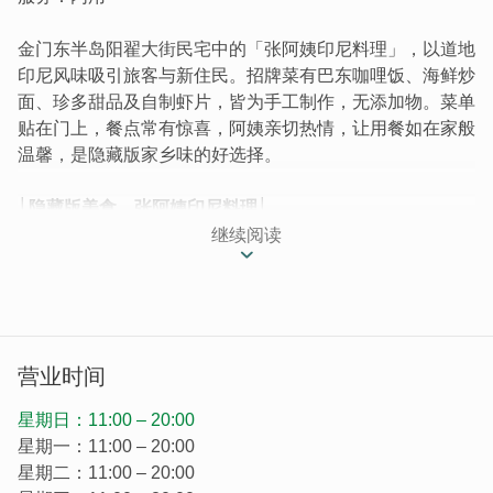
金门东半岛阳翟大街民宅中的「张阿姨印尼料理」，以道地
印尼风味吸引旅客与新住民。招牌菜有巴东咖哩饭、海鲜炒
面、珍多甜品及自制虾片，皆为手工制作，无添加物。菜单
贴在门上，餐点常有惊喜，阿姨亲切热情，让用餐如在家般
温馨，是隐藏版家乡味的好选择。
│隐藏版美食，张阿姨印尼料理│
好康道相报，以印尼道地美味让客人吃完念念不忘的「张阿
继续阅读
姨面店」位於金门东半岛，阳翟大街後方民宅区。凭着餐点
口味独到、配料澎湃，吸引不少饕客上门，有时还会有菜单
上没有的印尼小吃，不只吸引旅客专程前来品嚐，也有不少
新住民时常来吃家乡味。
营业时间
星期日：11:00 – 20:00
星期一：11:00 – 20:00
星期二：11:00 – 20:00