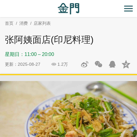
:::
跳
跳
到
过
开
主
社
首页
消费
店家列表
要
群
内
分
张阿姨面店(印尼料理)
容
享
区
星期日：11:00 – 20:00
块
更新：2025-08-27
1.2万