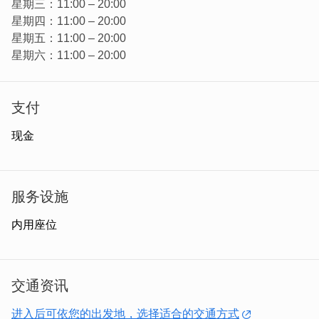
星期三：11:00 – 20:00
星期四：11:00 – 20:00
星期五：11:00 – 20:00
星期六：11:00 – 20:00
支付
现金
店内餐点多元不时还会推出新菜色，健康美味不添加防腐剂
与过多调味料，像是巴东咖哩、沙嗲烤酱、虾饼、珍多，甚
至面条全都出自老板张阿姨之手，许多人闻香而来。
服务设施
内用座位
交通资讯
进入后可依您的出发地，选择适合的交通方式