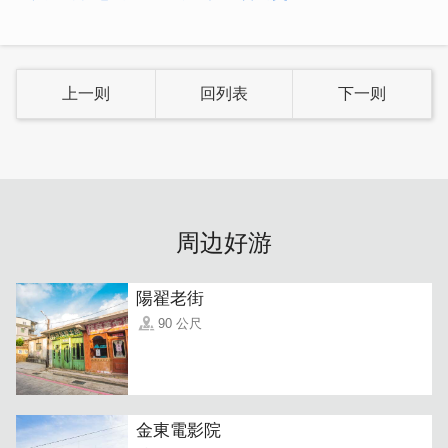
上一则
回列表
下一则
「巴东咖哩饭」
的灵魂绝对是用得恰到好处的香料，香浓巴
东咖哩酱淋上软嫩的肉块，加入松软马铃薯再洒上独家油葱
酥，配上白饭大口大口吃实在太销魂~
周边好游
陽翟老街
90 公尺
金東電影院