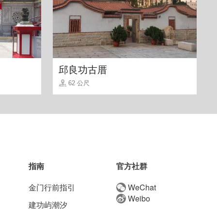
邱良功古厝
62 公尺
指南
官方社群
金门行前指引
WeChat
Weibo
建功屿潮汐