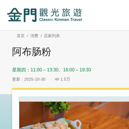
:::
跳
跳
到
过
主
社
要
群
内
分
:::
首页
消费
店家列表
容
享
区
阿布肠粉
块
星期四：11:00 – 13:30、16:00 – 19:30
更新：2025-10-30
1.5万