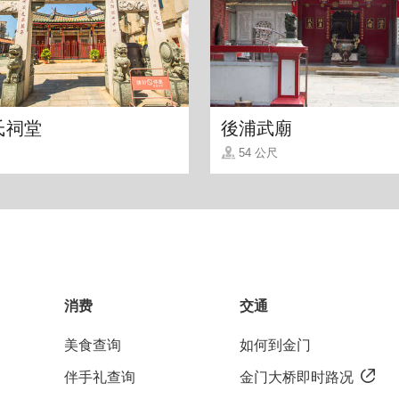
氏祠堂
後浦武廟
54 公尺
植点缀，坐在店内还能听到活泼的老板夫妻俩说说笑
消费
交通
美食查询
如何到金门
伴手礼查询
金门大桥即时路况