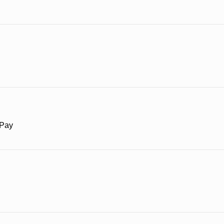
 Pay
各式配料蒸煮至半透明，再卷起出炉淋上特调酱汁，口
名，其後也流传到其他城镇。老板每天现磨米浆，新鲜