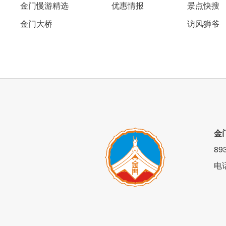
金门慢游精选
优惠情报
景点快搜
金门大桥
访风狮爷
金
8
电
後门可通往近年最夯的「後浦16艺文特区
欣赏闽式建筑之美，也能静静感受蓝天白