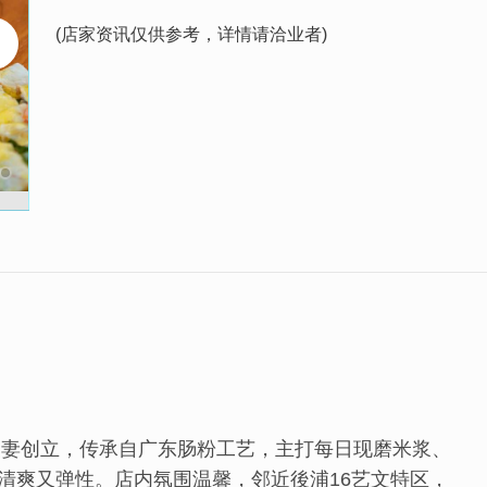
(店家资讯仅供参考，详情请洽业者)
夫妻创立，传承自广东肠粉工艺，主打每日现磨米浆、
清爽又弹性。店内氛围温馨，邻近後浦16艺文特区，