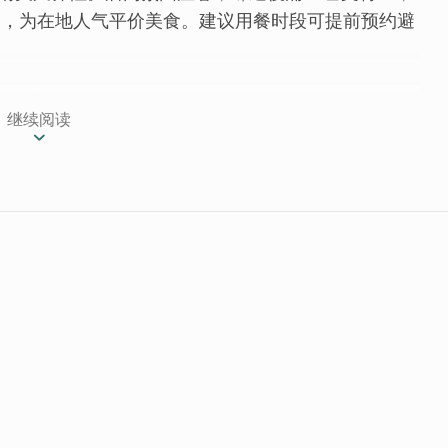
择，为在地人气平价美食。建议用餐时段可提前预约避
滋味│
继续阅读
妻俩在外地的美味回忆，曾经下班後来碗热腾腾的美味
来，想念时还能自己烹煮回味~
，老板带着真诚的心认真学习，学会专属滋味带回金
手艺分享给大家！