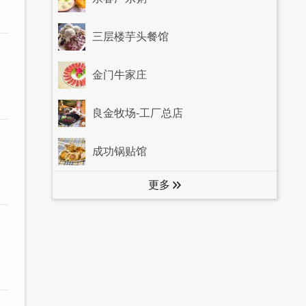
三层楼芋头餐馆
金门牛家庄
良金牧场-工厂总店
成功锅贴馆
更多