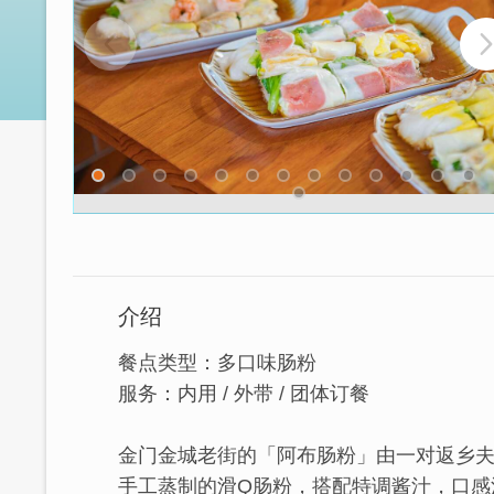
介绍
餐点类型：多口味肠粉
服务：内用 / 外带 / 团体订餐
金门金城老街的「阿布肠粉」由一对返乡
手工蒸制的滑Q肠粉，搭配特调酱汁，口感