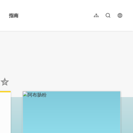
指南
网站导览
全文检索
langu
繁體中文
English
日本語
한국어
:::