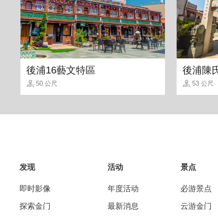
後浦16藝文特區
後浦陳
50 公尺
53 公尺
阳光洒落的舒适内用区，有木质桌椅及绿
笑，大方快乐的氛围在小巧店舖里传开~
发现
活动
景点
即时影像
年度活动
必游景点
探索金门
最新消息
云游金门