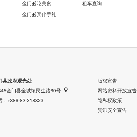
金门必吃美食
租车查询
金门必买伴手礼
门县政府观光处
版权宣告
9345金门县金城镇民生路60号
网站资料开放宣告
话
：+886-82-318823
隐私权政策
资讯安全宣告
」走出去刚好是古厝後巷，像是小天地般的空间不仅能
云随风飘逸的静谧感。