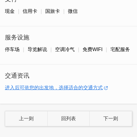
现金
信用卡
国旅卡
微信
服务设施
停车场
导览解说
空调冷气
免费WIFI
宅配服务
交通资讯
进入后可依您的出发地，选择适合的交通方式
更入选金门十大特色伴手礼，成功型塑「天根草典」成为优
质一条根和健康产品的代名词。
上一则
回列表
下一则