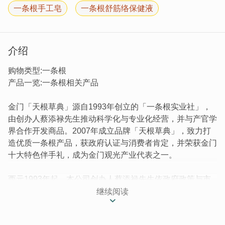
一条根手工皂
一条根舒筋络保健液
介绍
购物类型:一条根
产品一览:一条根相关产品
金门「天根草典」源自1993年创立的「一条根实业社」，
由创办人蔡添禄先生推动科学化与专业化经营，并与产官学
界合作开发商品。2007年成立品牌「天根草典」，致力打
造优质一条根产品，获政府认证与消费者肯定，并荣获金门
十大特色伴手礼，成为金门观光产业代表之一。
西元1993年起，本公司创办人蔡添禄先生依政府政策与市
场需求於同年，成立「一条根实业社」率先成立金门一条根
继续阅读
观光农场。以科学化、专业化、企业化之经营理念，配合产
官学各界共同研发精进，持续开发周边商品。