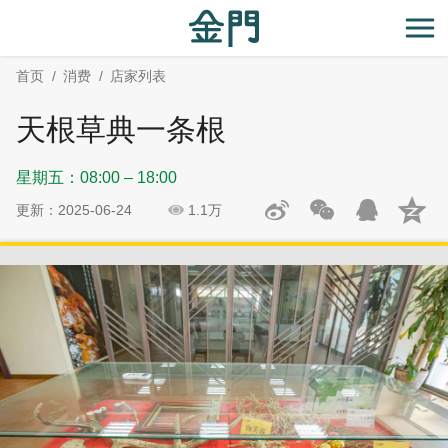
:::
跳
跳
到
过
开
主
社
首页
消费
店家列表
要
群
内
分
天根草典一条根
容
享
区
星期五：08:00 – 18:00
块
更新：2025-06-24
1.1万