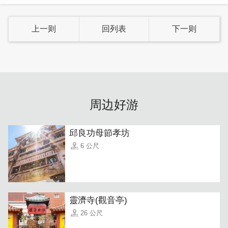
瞧老板纯熟的手法，从劈柴、盛装面糊、来回翻面、成型脱
上一则
回列表
下一则
模，一气呵成，古法制作蛋卷的流程让人看了流连忘返，蛋
卷除了美味，制做过程也是一大看点呢！
周边好游
邱良功母節孝坊
6 公尺
靈濟寺(觀音亭)
26 公尺