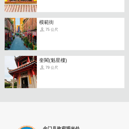
模範街
75 公尺
奎閣(魁星樓)
79 公尺
形状和一般熟知的蛋卷不同，每包大约10片，因为是古法
柴烧，所以每片蛋卷的颜色会稍微不同，吃起来酥脆且带有
淡淡的香气，绝对值得一试
金门县政府观光处