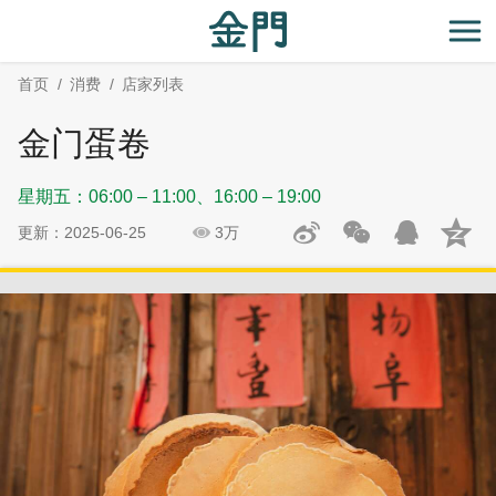
:::
跳
跳
到
过
开
主
社
首页
消费
店家列表
要
群
内
分
金门蛋卷
容
享
区
星期五：06:00 – 11:00、16:00 – 19:00
块
更新：2025-06-25
3万