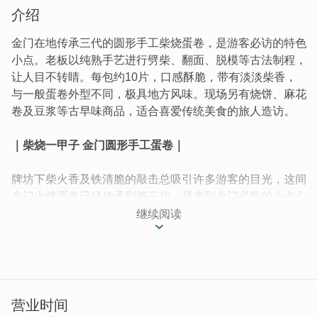
介绍
金门在地传承三代的圆形手工柴烧蛋卷，是游客必访的特色
小点。老板以纯熟手艺进行劈柴、翻面、脱模等古法制程，
让人目不转睛。每包约10片，口感酥脆，带有淡淡柴香，
与一般蛋卷外型不同，极具地方风味。现场另有烧饼、麻花
卷及豆浆等古早味商品，适合喜爱传统美食的旅人造访。
｜柴烧一甲子 金门圆形手工蛋卷｜
牌坊下柴火香及铁清脆的敲击总吸引许多游客的目光，这间
金门火烤蛋卷已经传承到第三代，是来到金门必吃的小点心
之一。
继续阅读
营业时间