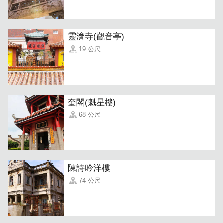
靈濟寺(觀音亭)
19 公尺
「蚵嗲」金黄香酥的饱满蚵嗲，里头包裹着大量蔬菜，吃起
来鲜甜清爽，加上小巧鲜美的金门石蚵，绝对是金门必吃美
食。
奎閣(魁星樓)
68 公尺
陳詩吟洋樓
74 公尺