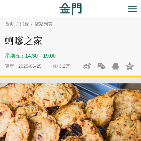
:::
跳
跳
到
过
开
主
社
首页
消费
店家列表
要
群
内
分
蚵嗲之家
容
享
区
星期五：14:30 – 19:00
块
更新：2025-06-25
3.2万