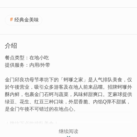
经典金美味
介绍
餐点类型：在地小吃
提供服务：内用/外带
金门邱良功母节孝坊下的「蚵嗲之家」是人气排队美食，仅
於午後营业，吸引众多游客及在地人前来品嚐。招牌蚵嗲外
酥内鲜，包裹金门石蚵与蔬菜，风味鲜甜爽口。芝麻球提供
绿豆、花生、红豆三种口味，外层香脆、内馅Q弹不甜腻，
是金门午後不可错过的在地点心。
｜牌坊下必吃排队美食｜
继续阅读