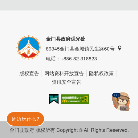
金门县政府观光处
89345金门县金城镇民生路60号
电话
：+886-82-318823
版权宣告
网站资料开放宣告
隐私权政策
资讯安全宣告
我的e政府
无障碍AA
金門旅遊神
周边玩什么?
「芝麻球」有绿豆/花生/红豆三种口味，表皮沾满白芝麻炸
至微脆，加上内里QQ的口感，令人口齿留香，内馅甜度恰
金门县政府 版权所有 Copyright © All Rights Reserved.
到好处，趁热吃更能品尝到芝麻球的丰富口感。