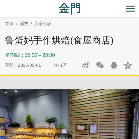
:::
跳
跳
到
过
开
主
社
首页
消费
店家列表
要
群
内
分
鲁蛋妈手作烘焙(食屋商店)
容
享
区
星期四：15:00 – 20:00
块
更新：2025-05-01
1万