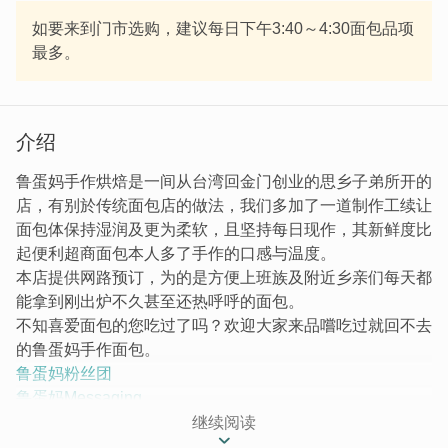
如要来到门市选购，建议每日下午3:40～4:30面包品项
最多。
介绍
鲁蛋妈手作烘焙是一间从台湾回金门创业的思乡子弟所开的
店，有别於传统面包店的做法，我们多加了一道制作工续让
面包体保持湿润及更为柔软，且坚持每日现作，其新鲜度比
起便利超商面包本人多了手作的口感与温度。
本店提供网路预订，为的是方便上班族及附近乡亲们每天都
能拿到刚出炉不久甚至还热呼呼的面包。
不知喜爱面包的您吃过了吗？欢迎大家来品嚐吃过就回不去
的鲁蛋妈手作面包。
鲁蛋妈粉丝团
鲁蛋妈Messaging
鲁蛋妈官方Line
或搜寻ID:@170vinan (1对1私讯)。
继续阅读