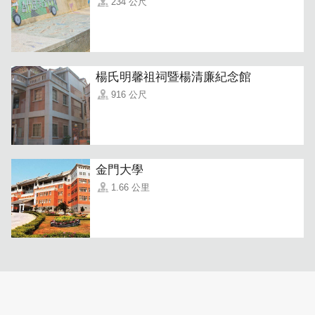
234 公尺
楊氏明馨祖祠暨楊清廉紀念館
916 公尺
金門大學
1.66 公里