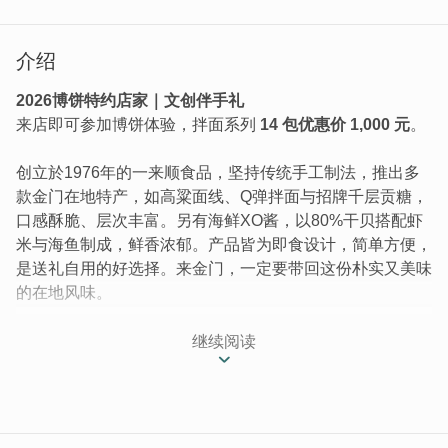
介绍
2026博饼特约店家｜文创伴手礼
来店即可参加博饼体验，拌面系列
14 包优惠价 1,000 元
。
创立於1976年的一来顺食品，坚持传统手工制法，推出多
款金门在地特产，如高粱面线、Q弹拌面与招牌千层贡糖，
口感酥脆、层次丰富。另有海鲜XO酱，以80%干贝搭配虾
米与海鱼制成，鲜香浓郁。产品皆为即食设计，简单方便，
是送礼自用的好选择。来金门，一定要带回这份朴实又美味
的在地风味。
继续阅读
购物类型:在地特产
产品一览:面线/拌面/贡糖
金门一来顺食品，创立於西元1976年，秉持袓艺坚持手工