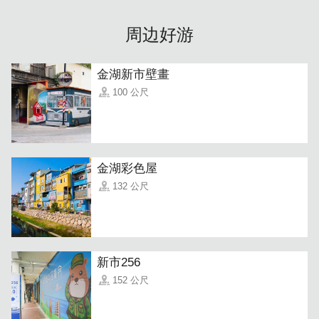
周边好游
金湖新市壁畫
100 公尺
金湖彩色屋
132 公尺
「一来顺千层贡糖」
本店的超人气冠军商品，别看不起它朴
实的外表，它可是用花生层层叠起、层层压缩，一口咬入
後，那酥酥的口感，如浪潮般层层袭击味蕾的口感，又入口
即化，简直是一口接一口，停不下来!
新市256
152 公尺