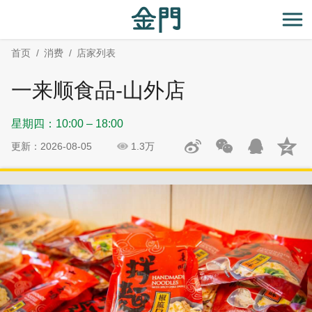
:::
跳
跳
到
过
开
主
社
首页
消费
店家列表
要
群
内
分
一来顺食品-山外店
容
享
区
星期四：10:00 – 18:00
块
更新：2026-08-05
1.3万