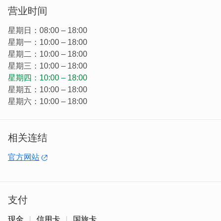
制作，呈现贡糖最原始的香味，研发二十几种精致口味，绝
营业时间
对能满足您挑剔的口味，怎麽吃都吃不腻!
星期日：08:00 – 18:00
星期一：10:00 – 18:00
星期二：10:00 – 18:00
星期三：10:00 – 18:00
星期四：10:00 – 18:00
星期五：10:00 – 18:00
星期六：10:00 – 18:00
相关连结
官方网站
「拌面系列」
面体Q弹，手工制作。滚水煮30秒後加入特制
支付
酱料，可依照个人口味调配後，即可食用，外出露营必备首
选。
现金
信用卡
国旅卡