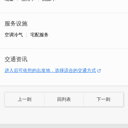
服务设施
空调冷气
宅配服务
交通资讯
进入后可依您的出发地，选择适合的交通方式
「一来顺高梁面线」
以传统手工制面技术，引用金门纯净水
上一则
回列表
下一则
质，配合在地独特天候，经由风、阳光自然曝晒干燥而成，
食用送礼两相宜。