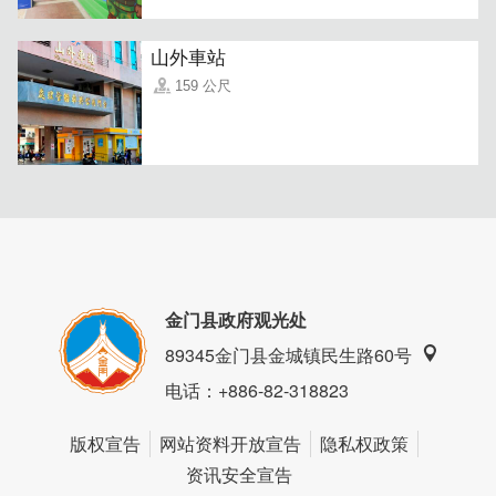
山外車站
159 公尺
「一来顺海鲜xo酱」
产地直送最天然新鲜的食材，80%顶
级干贝份量，海鱼及虾米，真材实料不虚假，看的到的食
金门县政府观光处
材，口口满满海味，饱满鲜甜滋味。
89345金门县金城镇民生路60号
电话
：+886-82-318823
版权宣告
网站资料开放宣告
隐私权政策
资讯安全宣告