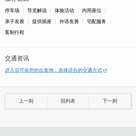
停车场
导览解说
体验活动
内用座位
亲子友善
提供插座
外语友善
宅配服务
客制行程
交通资讯
进入后可依您的出发地，选择适合的交通方式
入口处的大型看板超吸睛，仔细一看「丸乐汽水」4个字是
用怀旧汽水瓶盖拼贴的呢！
上一则
回列表
下一则