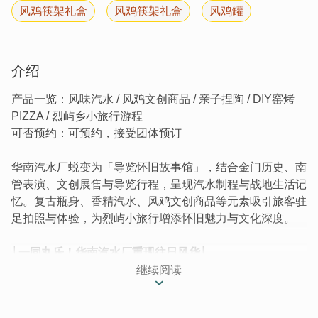
风鸡筷架礼盒
风鸡筷架礼盒
风鸡罐
介绍
产品一览：风味汽水 / 风鸡文创商品 / 亲子捏陶 / DIY窑烤
PIZZA / 烈屿乡小旅行游程
可否预约：可预约，接受团体预订
华南汽水厂蜕变为「导览怀旧故事馆」，结合金门历史、南
管表演、文创展售与导览行程，呈现汽水制程与战地生活记
忆。复古瓶身、香精汽水、风鸡文创商品等元素吸引旅客驻
足拍照与体验，为烈屿小旅行增添怀旧魅力与文化深度。
│一同丸乐！华南汽水厂重现往日风华│
荒废多年的「华南汽水厂」2020 重新开幕，并蜕变新样貌
继续阅读
定位为「导览怀旧故事馆」，让旅客认识老汽水厂及戒严时
期金门生活点滴。