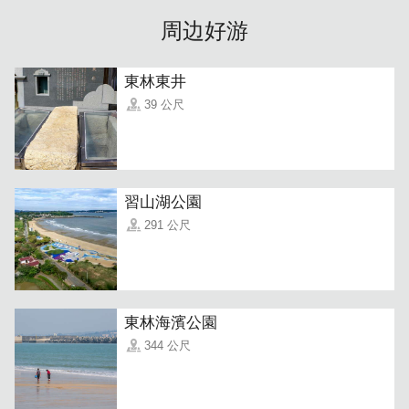
周边好游
東林東井
39 公尺
热情的老板娘喜爱与旅客分享汽水厂的点滴，来到烈屿乡除
習山湖公園
了购买汽水，很适合在这充满历史乐趣的空间待上一阵子
291 公尺
呦！
東林海濱公園
344 公尺