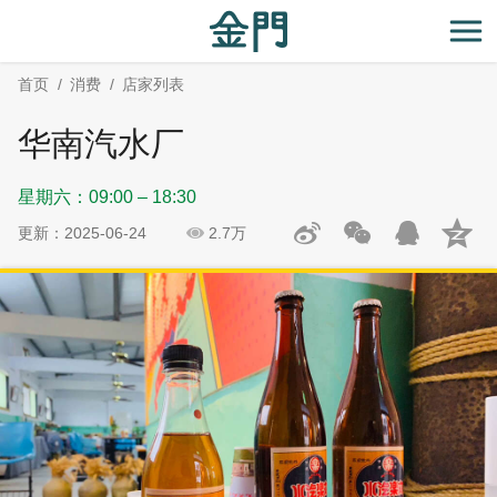
:::
跳
跳
到
过
开
主
社
首页
消费
店家列表
要
群
内
分
华南汽水厂
容
享
区
星期六：09:00 – 18:30
块
更新：2025-06-24
2.7万