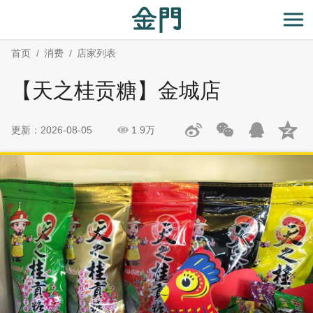
:::
跳
跳
到
过
开
主
社
首页
消费
店家列表
要
群
内
分
【天之桂贡糖】金城店
容
享
区
块
更新：2026-08-05
1.9万