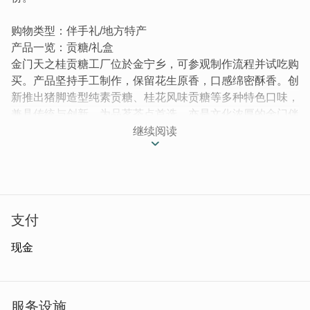
购物类型：伴手礼/地方特产
产品一览：贡糖/礼盒
金门天之桂贡糖工厂位於金宁乡，可参观制作流程并试吃购
买。产品坚持手工制作，保留花生原香，口感绵密酥香。创
新推出猪脚造型纯素贡糖、桂花风味贡糖等多种特色口味，
兼具传统与创新。为品茗茶点首选，亦是文化浓厚的金门伴
手礼。
继续阅读
天之桂贡糖绵密厚实，口感极佳，更研发有许多新口味问
世,独有配方，口味特别。工厂在金宁乡西埔头111-1号，工
厂可以参观贡糖现场老板李清桂亲自领导一群师傅制作，自
由试吃，现场购买包装。
支付
自古以来，闽南民俗有品茶的习惯，一般糕饼点心是茶点的
上选，金门早期糕饼制作种类很多，而其中贡糖也是糕饼类
现金
的一种。贡糖制作程序是需要把花生炒过，摃打成花生粉，
麦芽熬煮、搅拌，压制，最後手切成一小块一小块贡糖，入
口即化，香味四溢，口齿留香。遵循古法精致手艺，经过劳
服务设施