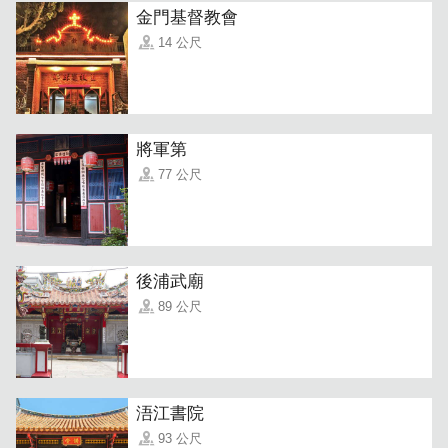
「猪脚贡糖」
什麽！贡糖里头居然包猪脚?!听到猪脚贡糖都
金門基督教會
误以为是添加猪肉制成的贡糖，人客啊⋯⋯是个大误会唷~
14 公尺
我们家的猪脚贡糖它是纯素的，取名为猪脚，是形容它的形
状跟猪蹄ㄧ样外皮是麦芽加上面粉熬煮数小时制成，中间内
馅是原味花生酥，外Q内酥的双层口感，咀嚼起来Q弹不黏
牙
口齿留香唷！
猪脚贡糖，
是在地人来店的贡糖首选！吃过
將軍第
都说赞。
77 公尺
後浦武廟
89 公尺
浯江書院
93 公尺