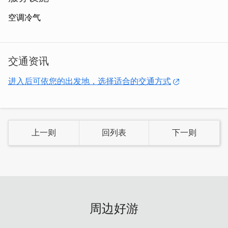
力、细工慢活的贡糖制作创新研发，今日相传系明代闽南贡
品，品茗茶点，实至名归。展现最富於中国人情味的美食飨
空调冷气
宴，并屡获食品品质评监大奖。两岸自由往来一份最富文化
气息的伴手好礼！
交通资讯
进入后可依您的出发地，选择适合的交通方式
上一则
回列表
下一则
周边好游