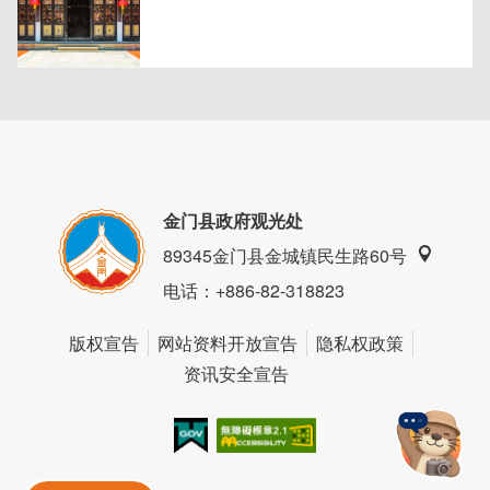
「传统原味贡糖」
秉持纯手工制作！制程繁复，花生压磨制
作，保留花生原始风味，香酥口感，细致绵密，入口即化。
没吃过传统原味贡糖 别说您吃过金门贡糖，金门道地吃法
报您嚐嚐，传统贡糖捏碎夹於馒头/吐司超绝配，
春卷金门
俗称七饼，将传统贡糖捏碎撒上，配上传统贡糖 别有一般
风味！
金门县政府观光处
89345金门县金城镇民生路60号
电话
：+886-82-318823
版权宣告
网站资料开放宣告
隐私权政策
资讯安全宣告
我的e政府
无障碍AA