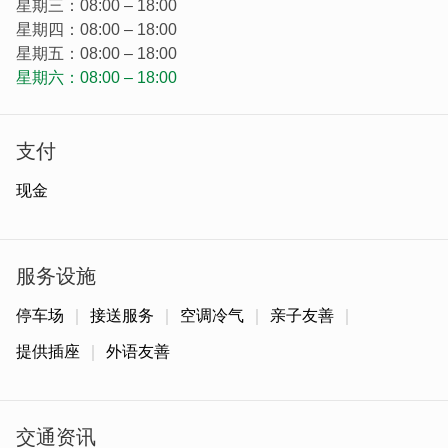
星期三：08:00 – 18:00
星期四：08:00 – 18:00
星期五：08:00 – 18:00
星期六：08:00 – 18:00
支付
现金
外观新颖的机车一字排开很气派，出租前与归还後都会一台
服务设施
台检查机能、外观是否完整。若有需维护也可到後方维修厂
进行检测！
停车场
接送服务
空调冷气
亲子友善
提供插座
外语友善
交通资讯