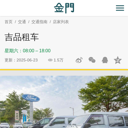
:::
跳
跳
到
过
开
主
社
首页
交通
交通指南
店家列表
要
群
内
分
吉品租车
容
享
区
星期六：08:00 – 18:00
块
更新：2025-06-23
1.5万