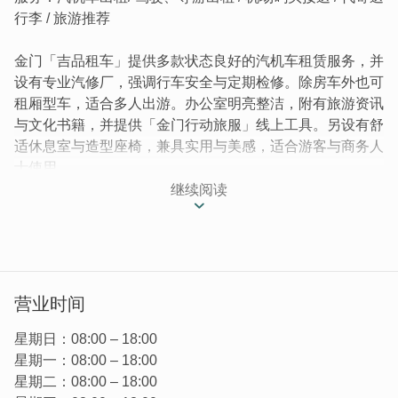
行李 / 旅游推荐
金门「吉品租车」提供多款状态良好的汽机车租赁服务，并
设有专业汽修厂，强调行车安全与定期检修。除房车外也可
租厢型车，适合多人出游。办公室明亮整洁，附有旅游资讯
与文化书籍，并提供「金门行动旅服」线上工具。另设有舒
适休息室与造型座椅，兼具实用与美感，适合游客与商务人
士使用。
继续阅读
│租车界的极品！吉品租车为您提供暖心服务│
车款众多且状态优良的「吉品租车」提供各式汽机车租赁，
现场还有服务20年的专业汽修厂，定期检修令人非常安
心！行车安全有保障！店家对於金门观光推广也十分用心，
想知道更多旅游秘境、美食地图与金门独有生态简介，选
营业时间
「吉品租车」就对了！
星期日：08:00 – 18:00
星期一：08:00 – 18:00
星期二：08:00 – 18:00