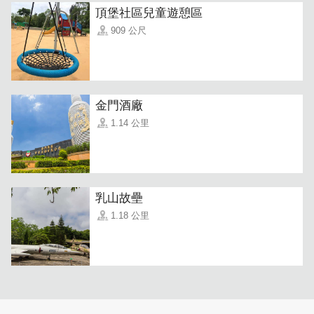
頂堡社區兒童遊憩區
909 公尺
办公室布置简单明亮，该有的资讯应有尽有，宛如旅游小帮
金門酒廠
手！一旁的展示架不只提供纸本导览手册，还有金门文化书
1.14 公里
籍。另还有手机浏览的「金门行动旅服」旅游好工具！内有
超多景点、店家介绍以及厕所、停车场地图，按下後可外连
到Google Map导航，超方便~
乳山故壘
1.18 公里