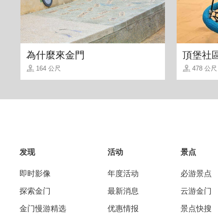
為什麼來金門
頂堡社
164 公尺
478 公尺
发现
活动
景点
华府租车主要的服务有：各式小客车及厢型
即时影像
年度活动
必游景点
外语司导解说服务(费用另计)。华府租车
的选择。
探索金门
最新消息
云游金门
金门慢游精选
优惠情报
景点快搜