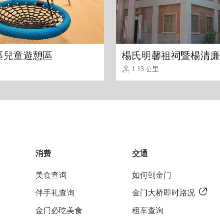
區兒童遊憩區
楊氏明馨祖祠暨楊清廉
1.13 公里
消费
交通
车出租/客制化包车导览/专业旅游解说服务，更提供
美食查询
如何到金门
提供多款新车，定期维修保养，提供旅客多样化又安全
伴手礼查询
金门大桥即时路况
金门必吃美食
租车查询