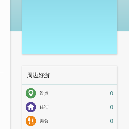
周边好游
0
景点
0
住宿
0
美食