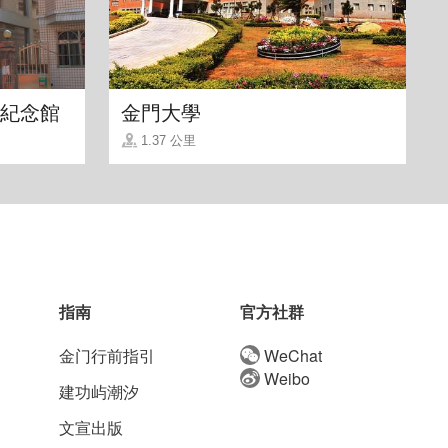
紀念館
金門大學
1.37 公里
指南
官方社群
金门行前指引
WeChat
Weibo
建功屿潮汐
文宣出版