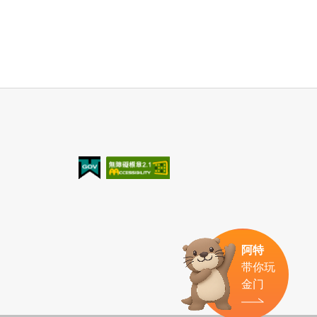
我的e政府
无障碍AA
阿特
带你玩
金门