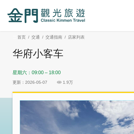
:::
跳
跳
到
过
主
社
要
群
内
分
:::
首页
交通
交通指南
店家列表
容
享
区
华府小客车
块
星期六：09:00 – 18:00
更新：2026-05-07
1.9万