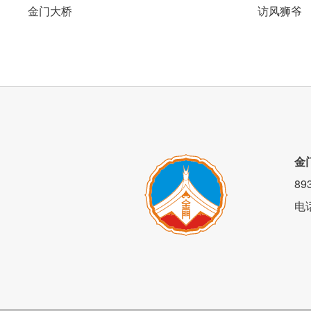
金门大桥
访风狮爷
金
8
电