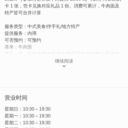
卡 1 张，凭卡兑换对应礼品 1 份。消费可累计，牛肉面及
特产皆可合并计算
服务类型：中式美食/伴手礼/地方特产
提供服务：内用
可否预约：可预约
菜单：牛肉面
产品一览：牛肉干/猪肉干/牛轧糖/高粱牛肉炉/酸白菜/面线/
贡糖/礼盒
继续阅读
良金牧场通过ISO22000与HACCP双认证，采用金门高粱
酒糟饲养牛只，推出鲜涮酒糟牛肉面与多款牛肉干产品，以
新鲜、健康为特色。牧场自产履历肉品，讲究无添加与原味
呈现，并开发酒糟牛肉精华饮，适合全龄补养。为金门代表
营业时间
性伴手礼与必吃美食之一。
星期日：10:30 – 19:30
｜良金牧场
星期一：10:30 – 19:30
已於102年正式通过ISO22000及HCAPP双验证，由国家严
星期二：10:30 – 19:30