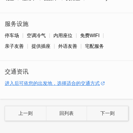
生产的技术与品质。
服务设施
停车场
空调冷气
内用座位
免费WIFI
亲子友善
提供插座
外语友善
宅配服务
交通资讯
进入后可依您的出发地，选择适合的交通方式
｜鲜涮酒糟牛肉面-美食饕客必点！
金门高粱酒举世闻名，我们以百分之百纯粹高粱酒糟搭配牧
上一则
回列表
下一则
场自种牧草，圈养谷饲，营养丰富，品质稳定，形成均匀油
花，肉质Q弹滑嫩、风味鲜美甘甜。采用金门酒糟温体牛，
搭配天然大骨蔬果熬制汤头。吃起来肉质细腻鲜甜，面条Ｑ