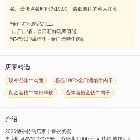
餐厅最後点餐时间为19:00，请欲前往的客人注意！
*金门在地肉品加工厂
*自产自销，当日新鲜现宰直送
*必吃现冲温体牛 - 金门酒糟牛肉面
店家精选
现冲温体牛肉面
极品100%金门酒糟牛肉干
良金酒糟牛肉精华饮
温体酒糟金钱牛肉干
介绍
2026博饼特约店家｜餐饮美馔
来店即可参加博饼体验，消费满 1,000 元 可获得 博饼刮刮