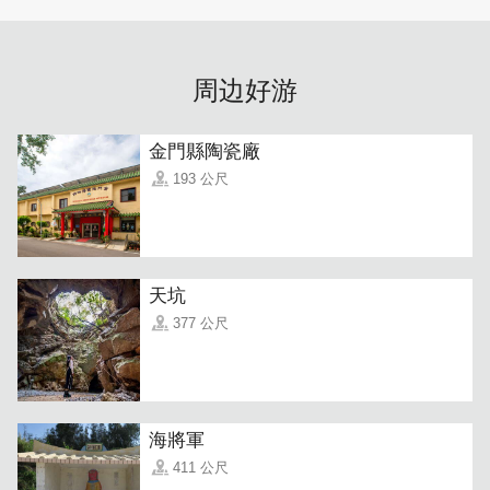
弹有嚼劲，喝一口清爽回甘的带有蔬果香的汤底。想要一饱
口福，点这碗准没错！
周边好游
金門縣陶瓷廠
193 公尺
天坑
377 公尺
海將軍
411 公尺
为推广金门牛肉，良金首创『鲜涮牛肉面』创新吃法，讲求