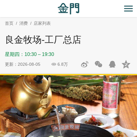
:::
跳
跳
到
过
开
主
社
首页
消费
店家列表
要
群
内
分
良金牧场-工厂总店
容
享
区
星期四：10:30 – 19:30
块
更新：2026-08-05
6.8万