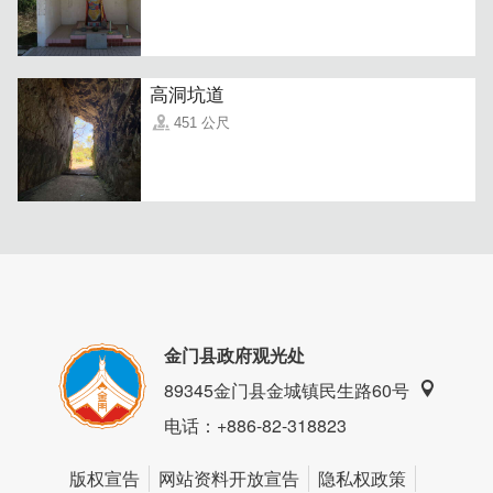
『新鲜、原味、健康』，凭藉牧场餐桌一条龙优势，期盼每
一位贵宾都能嚐到实实在在金门限定酒糟牛滋味，推出以
来，短时间内跃为『金门必吃美食』。
高洞坑道
451 公尺
金门县政府观光处
89345金门县金城镇民生路60号
电话
：+886-82-318823
｜极品100%酒糟牛肉干
版权宣告
网站资料开放宣告
隐私权政策