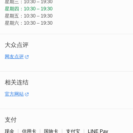
格把关，为了提供给消费者最优良最安全的产品。从原料开
星期三：10:30 – 19:30
始，良金只采用国家知名大厂(如金兰、台糖)的产品，并且
星期四：10:30 – 19:30
每一道制作过程都完全符合卫生安全标准。
星期五：10:30 – 19:30
星期六：10:30 – 19:30
大众点评
网友点评
相关连结
官方网站
支付
｜良金用心，只为了让你吃的安心
多年来每年不断的和食品工业发展研究所合作，不断的提升
现金
信用卡
国旅卡
支付宝
LINE Pay