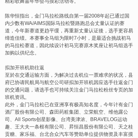
精彩歌舞嘉年华会与摸彩活动等。
陈华恒指出，金门马拉松路线自第一届2008年起已通过国
内少数有WA/AIMS国际马拉松暨路跑总会丈量认证的赛
道，今年新赛道更趋平缓，再重新丈量认证後，选手更容易
缔造佳绩。本赛事全马组为限时7小时，是最适合挑战初马
的马拉松赛道，因此续设计初马完赛原木奖座让初马组选手
加购以供纪念。
拟加开班机助往返
至於在交通运输方面，为解决过去机位一票难求的状况，县
府已协请民航局与航空公司研拟加开班机因应选手往返金门
的交通问题，请选手也可持续关注金门马拉松粉丝专页的加
班机资讯。
此外，金门马拉松已在亚洲享有极高知名度，今年计有金门
酒厂股份有限公司、森田药粧集团、立荣航空、维他露公
司、All Sports创星影像、台湾美津浓、BRAVELOG运动
趣、王大夫一条根有限公司、昇恒昌股份有限公司、天之桂
贡糖、家乐福、台北合众汽车等赞助单位提供物资及丰富摸