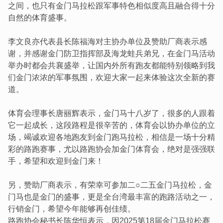
之间，也只有金门马拉松跟军事特色相似度高且融合得十分
自然的体育盛事。
李文良亦代表县长陈福海对主协办单位及赞助厂商表示感
谢，并感谢金门防卫指挥部及海龙蛙兵弟兄，在金门马活动
举办时都会共襄盛举，让国内外所有跑友都能特别领略到我
们金门浓浓的军事氛围，欢迎大家一起来体验这次全新的赛
道。
体育会理事长唐丽辉表示，金门马十八岁了，很多的人跟着
它一起成长，这段路程是很辛苦的，体育会以协办单位的立
场，竭诚欢迎各地跑友到金门跑马拉松，相信是一场十分精
彩的路跑赛事，尤以路跑协会加金门体育会，绝对是强强联
手，希望和欢迎到金门来！
另，赞助厂商表示，有荣幸可参加二○二五金门马拉松，金
门马也是金门的盛事，更是全台湾最丰富的跑路活动之一，
行销金门，希望今年能够再创佳绩。
路跑协会秘书长陈华恒表示，因2025第18届金门马拉松赛