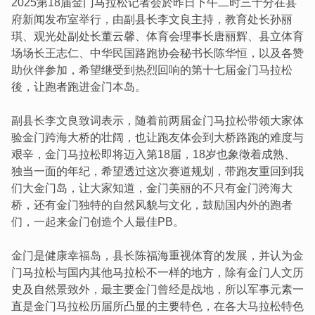
2025第18届金门马拉松记者会於昨日下午二时三十分在县
府新闻发布室举行，由副县长李文良主持，教育处长孙丽
琪、观光处副处长董云馨、体育会理事长唐丽辉、县立体育
场场长王志仁、中华民国路跑协会秘书长陈华恒，以及各赞
助伙伴参加，希望继受到热烈回响的第十七届金门马拉松
後，让跑者跑进金门本岛。
副县长李文良致词表示，随着前两届金门马拉松带领大家体
验金门跨海大桥的壮阔，也让跑友体会到大桥路跑的难度与
艰辛，金门马拉松即将迈入第18届，18岁也象徵着成熟、
独当一面的年纪，希望透过这次赛道规划，带跑友重回到我
们大金门岛，让大家知道，金门美丽的不只有金门跨海大
桥，还有金门独特的自然风貌与文化，鼓励国内外的跑者
们，一起来金门创造个人最佳PB。
金门是健康幸福岛，县长陈福海重视体育的发展，并认为金
门马拉松与国内其他马拉松不一样的地方，除有金门人文历
史及自然景致外，最主要金门曾经是战地，所以军事元素一
直是金门马拉松历届所凸显的主要特色，在各大马拉松特色