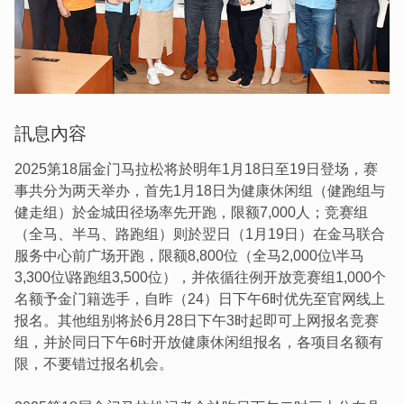
訊息內容
2025第18届金门马拉松将於明年1月18日至19日登场，赛
事共分为两天举办，首先1月18日为健康休闲组（健跑组与
健走组）於金城田径场率先开跑，限额7,000人；竞赛组
（全马、半马、路跑组）则於翌日（1月19日）在金马联合
服务中心前广场开跑，限额8,800位（全马2,000位\半马
3,300位\路跑组3,500位），并依循往例开放竞赛组1,000个
名额予金门籍选手，自昨（24）日下午6时优先至官网线上
报名。其他组别将於6月28日下午3时起即可上网报名竞赛
组，并於同日下午6时开放健康休闲组报名，各项目名额有
限，不要错过报名机会。