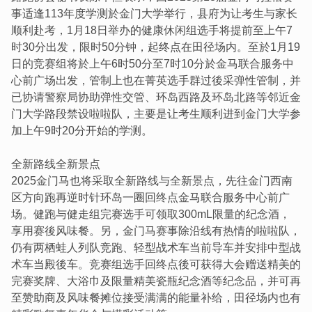
事适逢113年度学测於金门大学举行，县府为让考生与家长
顺利赴考，1月18日举办的健康休闲组选手将提前至上午7
时30分出发，限时50分钟，起终点在田径场内。至於1月19
日的竞赛组将於上午6时50分至7时10分於金马联合服务中
心前广场出发，管制上也在菁英选手群过後采弹性管制，并
已协请警察局协助弹性交管、环岛西路及环岛北路等邻近金
门大学路段禁设啦啦队，主要是让考生顺利进到金门大学参
加上午9时20分开始的学测。
全新路线全新景点
2025金门马也将采取全新路线与全新景点，先往金门西南
区方向跑再逆时针环岛一圈回终点金马联合服务中心前广
场。健跑与健走组完赛选手可领取300mL限量的纪念酒，
享用赛後风味餐。另，金门马赛事除沿线有热情的啦啦队，
仍有两栖蛙人列队竞跑、轻型战术车当前导车并安排中型战
术车当殿後车。竞赛组选手回终点後可获得大会赠送精美的
完赛奖牌、大浴巾及限量精美瓷瓶纪念酒等纪念品，并可再
至赞助商及风味餐摊位接受满满的能量补给，田径场内也有