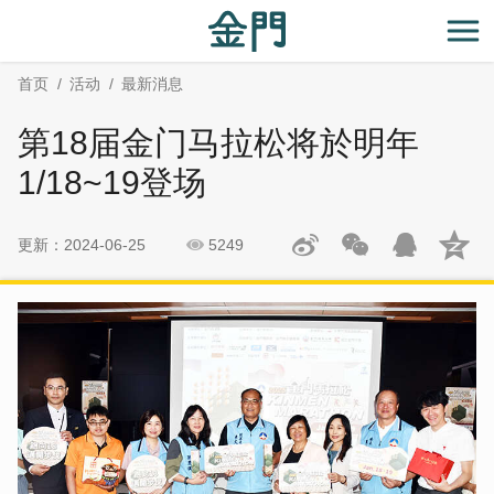
:::
跳
跳
到
过
开
主
社
首页
活动
最新消息
要
群
内
分
第18届金门马拉松将於明年
容
享
区
1/18~19登场
块
更新：2024-06-25
5249