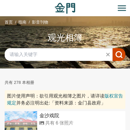
:::
跳
到
开
主
首页
指南
影音刊物
要
内
观光相簿
容
区
块
共有 278 本相册
图片使用声明：欲引用观光相簿之图片，请详读
版权宣告
规定
并务必注明出处:「资料来源：金门县政府」
金沙戏院
共有 6 张照片