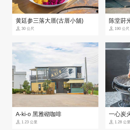
黄廷参三落大厝(古厝小舖)
陈堂莳
30 公尺
190 公尺
A-ki-o 黑雅砌咖啡
一心炭
1.23 公里
1.28 公