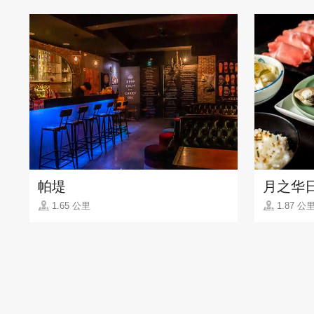
帕堤
月之华
1.65 公里
1.87 公