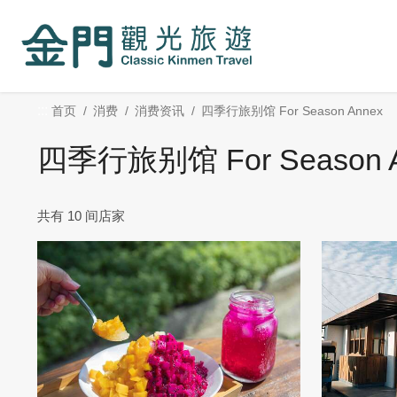
:::
跳
到
主
要
内
:::
首页
消费
消费资讯
四季行旅别馆 For Season Annex
容
区
四季行旅别馆 For Season
块
共有 10 间店家