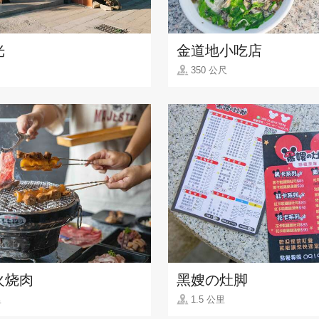
光
金道地小吃店
350 公尺
火烧肉
黑嫂の灶脚
里
1.5 公里