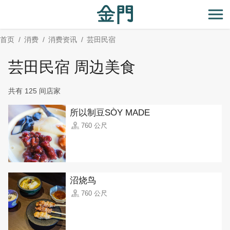
:::
跳
到
开
主
首页
消费
消费资讯
芸田民宿
要
内
芸田民宿 周边美食
容
区
共有 125 间店家
块
所以制豆SÒY MADE
760 公尺
沼烧鸟
760 公尺