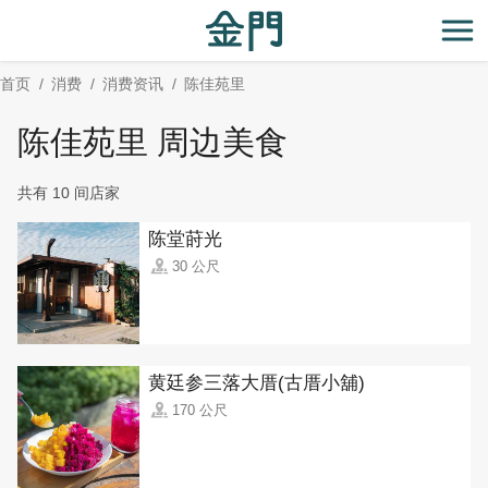
:::
跳
到
开
主
首页
消费
消费资讯
陈佳苑里
要
内
陈佳苑里 周边美食
容
区
共有 10 间店家
块
陈堂莳光
30 公尺
黄廷参三落大厝(古厝小舖)
170 公尺