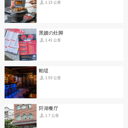
1.13 公里
黑嫂の灶脚
1.41 公里
帕堤
1.53 公里
阡湖餐厅
1.7 公里