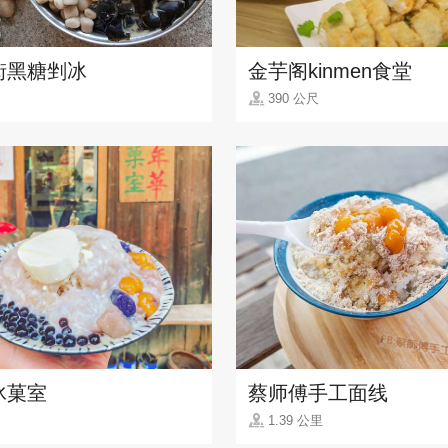
街黑糖剉冰
金芋阁kinmen食堂
390 公尺
冰菓室
蔡师傅手工面线
1.39 公里