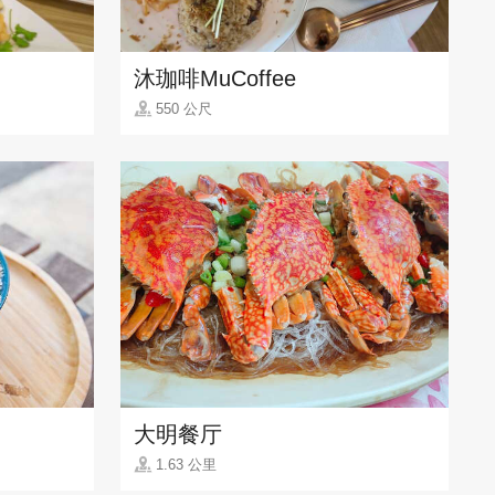
沐珈啡MuCoffee
550 公尺
大明餐厅
1.63 公里