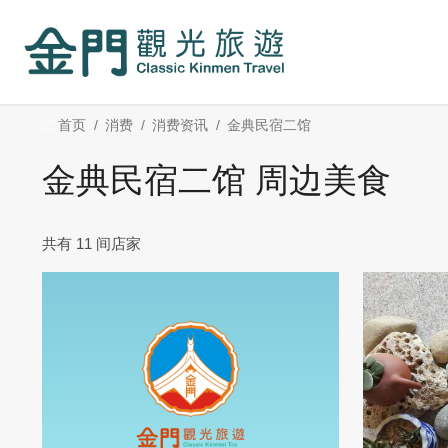
:::
跳
到
主
要
内
:::
首页
消费
消费资讯
金典民宿二馆
容
区
金典民宿二馆 周边美食
块
共有 11 间店家