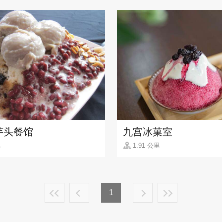
芋头餐馆
九宫冰菓室
里
1.91 公里
1