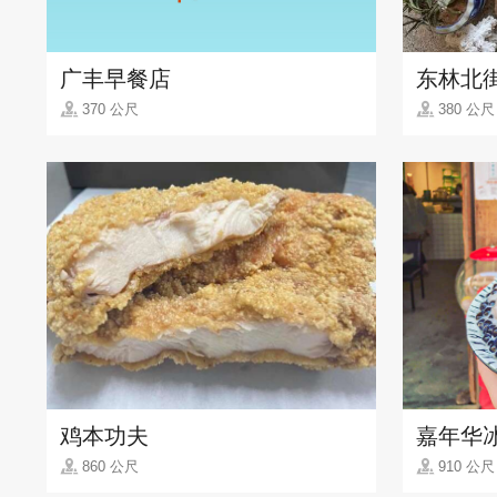
广丰早餐店
东林北
370 公尺
380 公尺
鸡本功夫
嘉年华
860 公尺
910 公尺