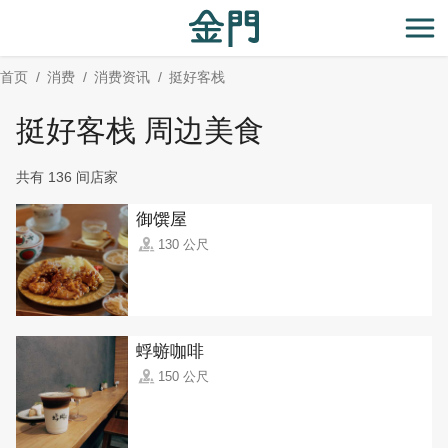
:::
跳
到
开
主
首页
消费
消费资讯
挺好客栈
要
内
挺好客栈 周边美食
容
区
共有 136 间店家
块
御馔屋
130 公尺
蜉蝣咖啡
150 公尺