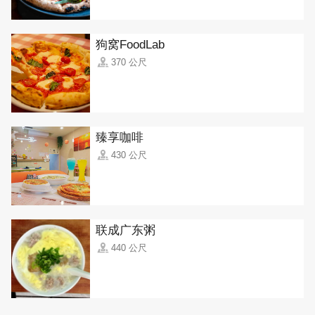
狗窝FoodLab
370 公尺
臻享咖啡
430 公尺
联成广东粥
440 公尺