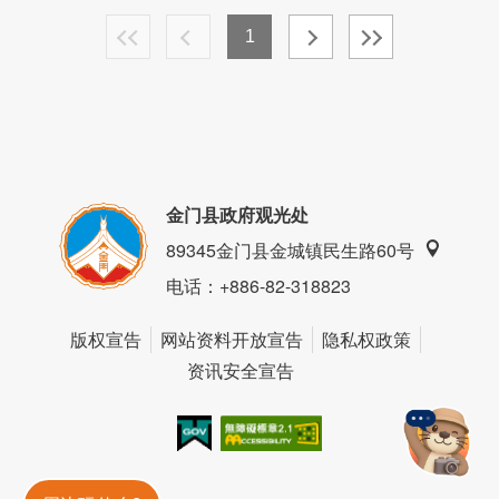
1
金门县政府观光处
89345金门县金城镇民生路60号
电话
：+886-82-318823
版权宣告
网站资料开放宣告
隐私权政策
资讯安全宣告
我的e政府
无障碍AA
金門旅遊神