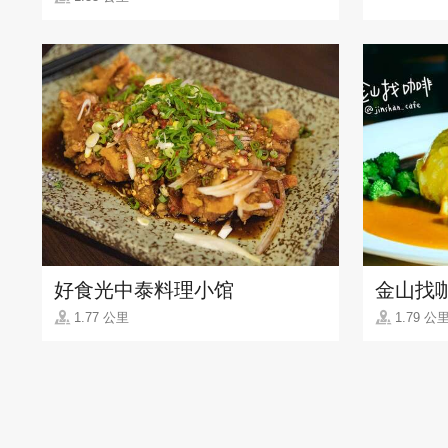
好食光中泰料理小馆
金山找
1.77 公里
1.79 公