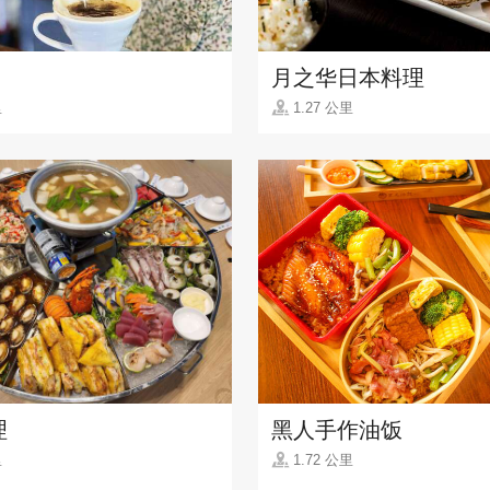
月之华日本料理
里
1.27 公里
理
黑人手作油饭
里
1.72 公里