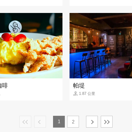
咖啡
帕堤
里
1.87 公里
1
2