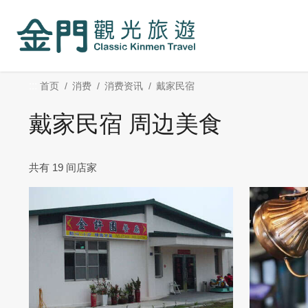
:::
跳
到
主
要
内
:::
首页
消费
消费资讯
戴家民宿
容
区
戴家民宿 周边美食
块
共有 19 间店家