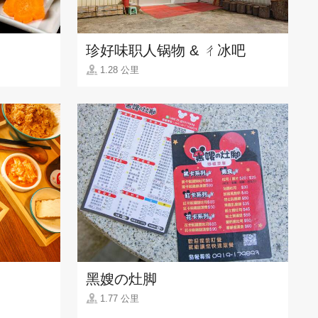
珍好味职人锅物 & ㄔ冰吧
1.28 公里
黑嫂の灶脚
1.77 公里