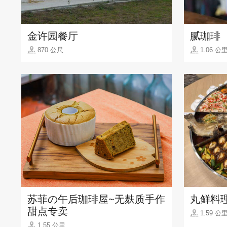
金许园餐厅
腻珈琲
870 公尺
1.06 公
苏菲の午后珈琲屋~无麸质手作
丸鲜料
甜点专卖
1.59 公
1.55 公里