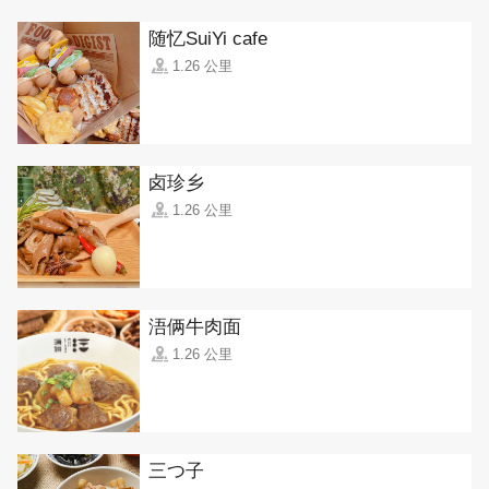
随忆SuiYi cafe
1.26 公里
卤珍乡
1.26 公里
浯俩牛肉面
1.26 公里
三つ子