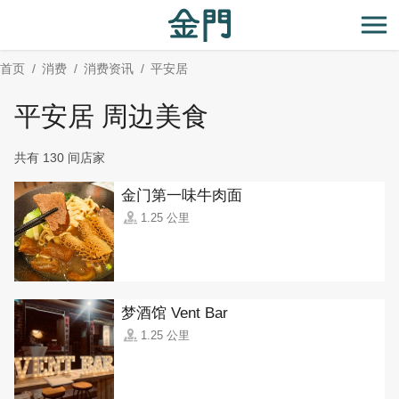
:::
跳
到
开
主
首页
消费
消费资讯
平安居
要
内
平安居 周边美食
容
区
共有 130 间店家
块
金门第一味牛肉面
1.25 公里
梦酒馆 Vent Bar
1.25 公里