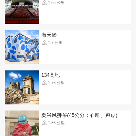
1.65 公里
海天堡
1.7 公里
134高地
1.76 公里
夏兴风狮爷(45公分；石雕、蹲踞)
1.86 公里