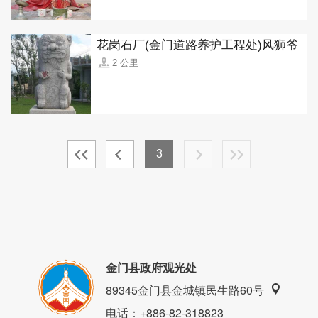
花岗石厂(金门道路养护工程处)风狮爷
2 公里
3
金门县政府观光处
89345金门县金城镇民生路60号
电话
：+886-82-318823