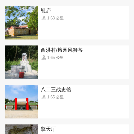
慰庐
1.63 公里
西洪村/榕园风狮爷
1.65 公里
八二三战史馆
1.65 公里
擎天厅