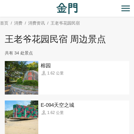
:::
跳
到
开
主
首页
消费
消费资讯
王老爷花园民宿
要
内
王老爷花园民宿 周边景点
容
区
共有 34 处景点
块
榕园
1.62 公里
E-094天空之城
1.62 公里